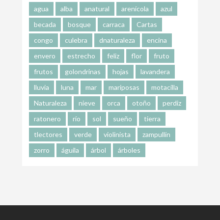
agua
alba
anatural
arenícola
azul
becada
bosque
carraca
Cartas
congo
culebra
dnaturaleza
encina
envero
estrecho
feliz
flor
fruto
frutos
golondrinas
hojas
lavandera
lluvia
luna
mar
mariposas
motacilla
Naturaleza
nieve
orca
otoño
perdiz
ratonero
río
sol
sueño
tierra
tlectores
verde
violinista
zampullín
zorro
águila
árbol
árboles