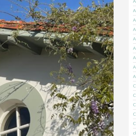
A
A
A
A
A
A
A
A
A
C
C
C
C
C
c