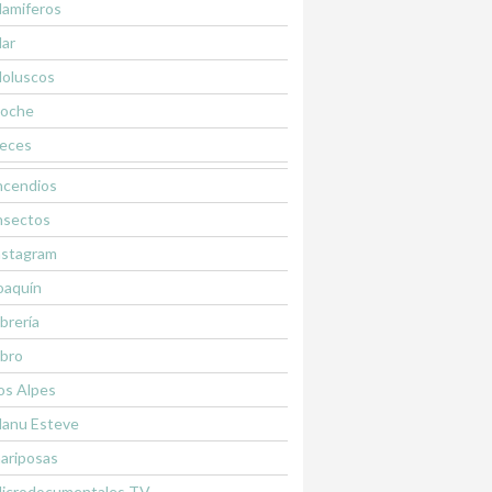
amiferos
ar
oluscos
oche
eces
ncendios
nsectos
nstagram
oaquín
ibrería
ibro
os Alpes
anu Esteve
ariposas
icrodocumentales TV