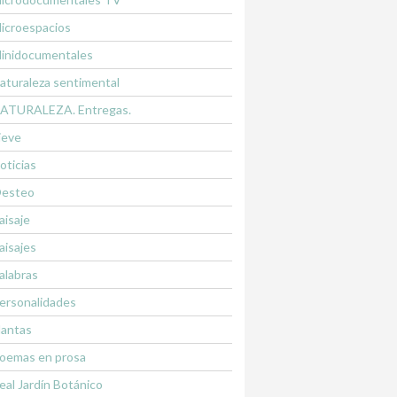
icroespacios
inidocumentales
aturaleza sentimental
ATURALEZA. Entregas.
ieve
oticias
esteo
aisaje
aisajes
alabras
ersonalidades
lantas
oemas en prosa
eal Jardín Botánico