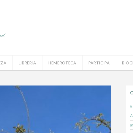
EZA
LIBRERÍA
HEMEROTECA
PARTICIPA
BIOG
C
5
A
a