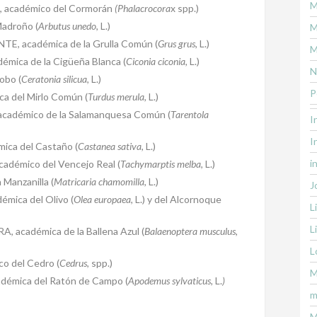
M
académico del Cormorán
(Phalacrocora
x spp.)
adroño (
Arbutus unedo
, L.)
M
 académica de la Grulla Común (
Grus grus
, L.)
M
ca de la Cigüeña Blanca (
Ciconia ciconia
, L.)
N
obo (
Ceratonia silicua
, L.)
P
 del Mirlo Común (
Turdus merula
, L.)
démico de la Salamanquesa Común (
Tarentola
I
I
a del Castaño (
Castanea sativa
, L.)
i
émico del Vencejo Real (
Tachymarptis melba
, L.)
Manzanilla (
Matricaria chamomilla
, L.)
J
ica del Olivo (
Olea europaea
, L.) y del Alcornoque
L
L
académica de la Ballena Azul (
Balaenoptera musculus
,
L
 del Cedro (
Cedrus
, spp.)
M
émica del Ratón de Campo (
Apodemus sylvaticus,
L.
)
m
M