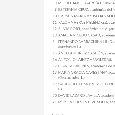
MIGUEL ÁNGEL GARCÍA CORREA, 
ESTEFANÍA CRUZ, académica del M
CARMEN MARÍA AYUSO REVALIENTE,
PALOMA HERCE MELÉNDREZ, académi
SILVIA BORT, académica del Algarr
AMALIA VICEDO CASAD, académica
FERNANDO BARRACHINA LILLO, aca
mauritanica
, L.)
ÁNGELA MUÑOZ CASCÓN, académic
ANTONIO LAINEZ ARBOLEDAS, acad
BLANCA BRIONES, académica de la 
MARÍA GRACIA CAVESTANY, académ
(
Quercus suber
, L.)
GADEA DEL OLMO RUIZ DE LOBERA, 
L.)
DAVID LÁZARO LAVILLA, académico
Mª MERCEDES ESTEVE SOLER, acad