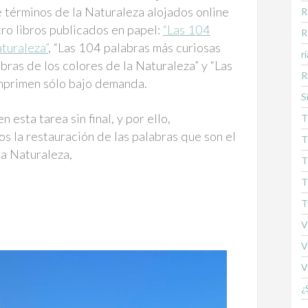
e términos de la Naturaleza alojados online
R
o libros publicados en papel:
“Las 104
R
turaleza”
, “Las 104 palabras más curiosas
rí
bras de los colores de la Naturaleza” y “Las
R
imprimen sólo bajo demanda.
S
esta tarea sin final, y por ello,
T
os la restauración de las palabras que son el
T
la Naturaleza,
T
T
T
V
V
V
¿