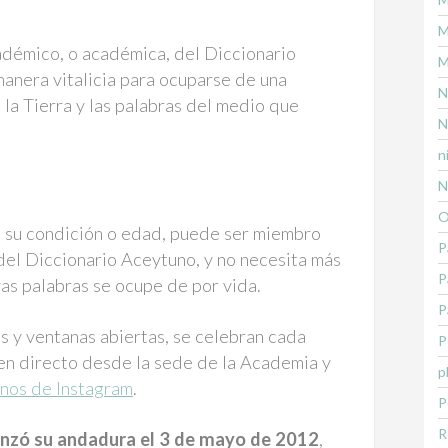
M
adémico, o académica, del Diccionario
M
anera vitalicia para ocuparse de una
N
la Tierra y las palabras del medio que
N
n
N
O
a su condición o edad, puede ser miembro
P
el Diccionario Aceytuno, y no necesita más
P
as palabras se ocupe de por vida.
P
as y ventanas abiertas, se celebran cada
P
en directo desde la sede de la Academia y
p
nos de Instagram
.
P
R
enzó su andadura el 3 de mayo de 2012
,