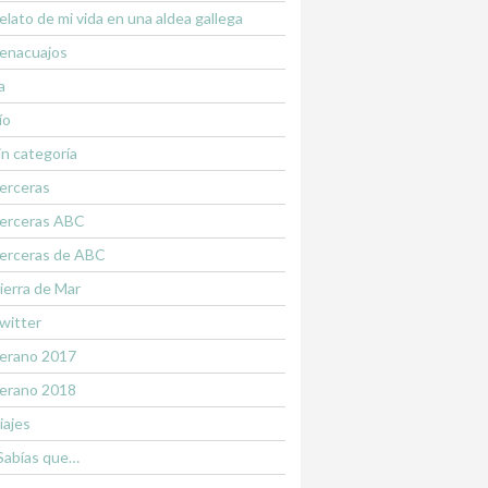
elato de mi vida en una aldea gallega
enacuajos
a
ío
in categoría
erceras
erceras ABC
erceras de ABC
ierra de Mar
witter
erano 2017
erano 2018
iajes
Sabías que…