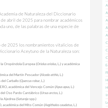
A
A
 Academia de Naturaleza del Diccionario
 de abril de 2025 para nombrar académicos
A
da uno, de las palabras de una especie de
Á
A
C
o de 2025 los nombramientos vitalicios de
C
iccionario Aceytuno de la Naturaleza son:
C
la Oropéndola Europea (
Oriolus oriolus
, L.) y académica
E
F
ca del Martín Pescador (
Alcedo atthis
, L.)
H
l Carballo (
Quercus robur
, L.)
O, académica del Vencejo Común (
Apus apus
, L.)
H
el Oso Pardo Cantábrico (
Ursus arctos
, L.)
I
a Ajedrea (
Satureja
spp.)
L
cadémica del Mito Común (
Aegithalos caudatus
, L.)