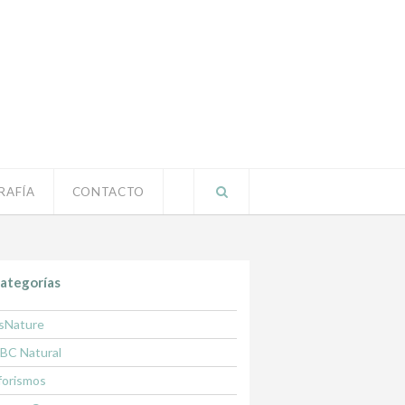
RAFÍA
CONTACTO
ategorías
sNature
BC Natural
forismos