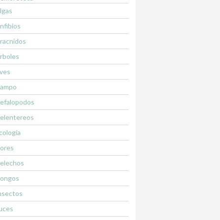
lgas
nfibios
racnidos
rboles
ves
ampo
efalopodos
elentereos
cología
lores
elechos
ongos
nsectos
uces