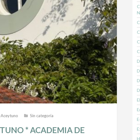
C
N
C
C
C
C
D
D
D
D
E
E
-Aceytuno
Sin categoría
E
TUNO * ACADEMIA DE
E
H