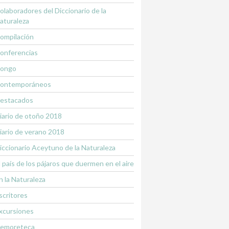
olaboradores del Diccionario de la
aturaleza
ompilación
onferencias
ongo
ontemporáneos
estacados
iario de otoño 2018
iario de verano 2018
iccionario Aceytuno de la Naturaleza
l país de los pájaros que duermen en el aire
n la Naturaleza
scritores
xcursiones
emoreteca