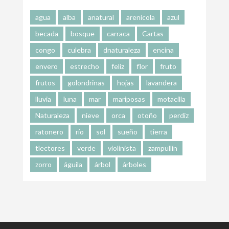
agua
alba
anatural
arenícola
azul
becada
bosque
carraca
Cartas
congo
culebra
dnaturaleza
encina
envero
estrecho
feliz
flor
fruto
frutos
golondrinas
hojas
lavandera
lluvia
luna
mar
mariposas
motacilla
Naturaleza
nieve
orca
otoño
perdiz
ratonero
río
sol
sueño
tierra
tlectores
verde
violinista
zampullín
zorro
águila
árbol
árboles