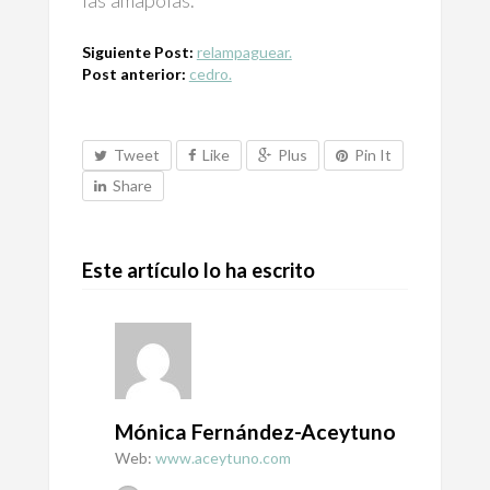
las amapolas.
Siguiente Post:
relampaguear.
Post anterior:
cedro.
Tweet
Like
Plus
Pin It
Share
Este artículo lo ha escrito
Mónica Fernández-Aceytuno
Web:
www.aceytuno.com