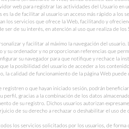
idor web para registrar las actividades del Usuario en 
 es la de facilitar al usuario un acceso más rápido a los 
n los servicios que ofrece la Web, facilitando y ofrecie
 ser de su interés, en atención al uso que realiza de los 
sonalizar y facilitar al máximo la navegación del usuario.
o y su ordenador y no proporcionan referencias que perm
onfigurar su navegador para que notifique y rechace la ins
ique la posibilidad del usuario de acceder a los contenid
o, la calidad de funcionamiento de la página Web puede d
e registren o que hayan iniciado sesión, podrán beneficia
u perfil, gracias a la combinación de los datos almacenad
mento de su registro. Dichos usuarios autorizan expresame
erjuicio de su derecho a rechazar o deshabilitar el uso de 
dos los servicios solicitados por los usuarios, de forma 