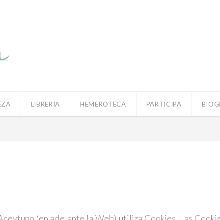
EZA
LIBRERÍA
HEMEROTECA
PARTICIPA
BIOG
ytuno (en adelante la Web) utiliza Cookies. Las Cookies