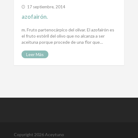
17 septiembre, 2014
azofairón.
m. Fruto partenocárpico del olivar. El azofairón es
el fruto estéril del olivo que no alcanza a ser
aceituna porque procede de una flor que…
Leer Más
Copyright 2026 Aceytuno