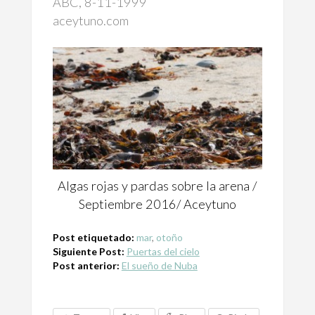
ABC, 8-11-1999
aceytuno.com
Algas rojas y pardas sobre la arena /
Septiembre 2016/ Aceytuno
Post etiquetado:
mar
,
otoño
Siguiente Post:
Puertas del cielo
Post anterior:
El sueño de Nuba