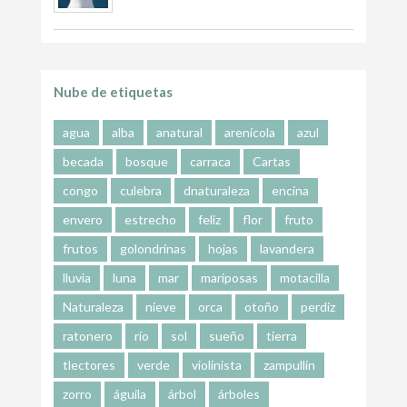
Nube de etiquetas
agua
alba
anatural
arenícola
azul
becada
bosque
carraca
Cartas
congo
culebra
dnaturaleza
encina
envero
estrecho
feliz
flor
fruto
frutos
golondrinas
hojas
lavandera
lluvia
luna
mar
mariposas
motacilla
Naturaleza
nieve
orca
otoño
perdiz
ratonero
río
sol
sueño
tierra
tlectores
verde
violinista
zampullín
zorro
águila
árbol
árboles