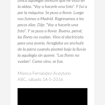
única aquilegia silvestre que he visto en
la aldea. “Voy a hacerle una foto”. Y fui a
por la máquina. Se puso a llover. Luego
nos fuimos a Madrid. Regresamos a los
pocos días. Dije: “Voy a hacerle una
foto”. Y se puso a llover. Bueno, pensé,
las flores no vuelan. Vino el electricista
para una avería. Arreglaba un enchufe
de la parra cuando pisoteó bajo la lluvia
la aquilegia sin querer. “Las flores no
vuelan”. Como vino, se fue.
Mónica Fernández-Aceytuno
ABC, sábado 14-5-2016