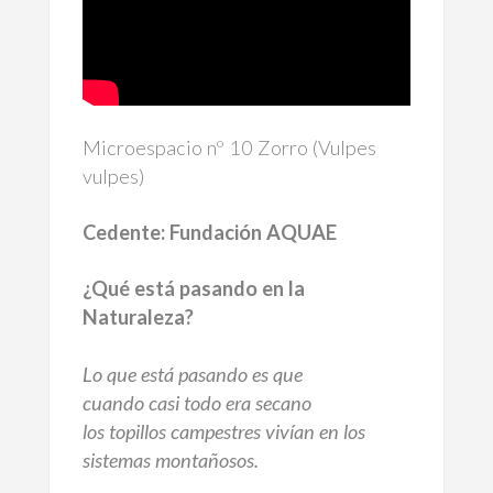
Microespacio nº 10 Zorro (Vulpes
vulpes)
Cedente: Fundación AQUAE
¿Qué está pasando en la
Naturaleza?
Lo que está pasando es que
cuando casi todo era secano
los topillos campestres vivían en los
sistemas montañosos.