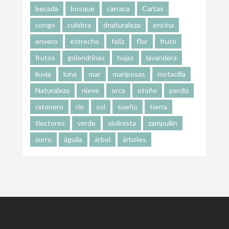
becada
bosque
carraca
Cartas
congo
culebra
dnaturaleza
encina
envero
estrecho
feliz
flor
fruto
frutos
golondrinas
hojas
lavandera
lluvia
luna
mar
mariposas
motacilla
Naturaleza
nieve
orca
otoño
perdiz
ratonero
río
sol
sueño
tierra
tlectores
verde
violinista
zampullín
zorro
águila
árbol
árboles