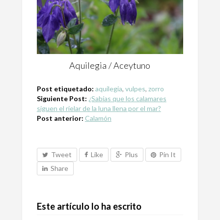
Aquilegia / Aceytuno
Post etiquetado:
aquilegia
,
vulpes
,
zorro
Siguiente Post:
¿Sabías que los calamares
siguen el rielar de la luna llena por el mar?
Post anterior:
Calamón
Tweet
Like
Plus
Pin It
Share
Este artículo lo ha escrito