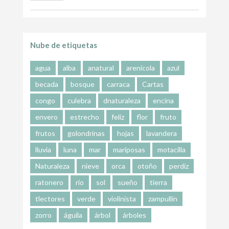
Nube de etiquetas
agua
alba
anatural
arenícola
azul
becada
bosque
carraca
Cartas
congo
culebra
dnaturaleza
encina
envero
estrecho
feliz
flor
fruto
frutos
golondrinas
hojas
lavandera
lluvia
luna
mar
mariposas
motacilla
Naturaleza
nieve
orca
otoño
perdiz
ratonero
río
sol
sueño
tierra
tlectores
verde
violinista
zampullín
zorro
águila
árbol
árboles