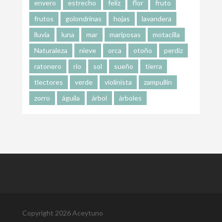
envero
estrecho
feliz
flor
fruto
frutos
golondrinas
hojas
lavandera
lluvia
luna
mar
mariposas
motacilla
Naturaleza
nieve
orca
otoño
perdiz
ratonero
río
sol
sueño
tierra
tlectores
verde
violinista
zampullín
zorro
águila
árbol
árboles
Copyright 2026 Aceytuno