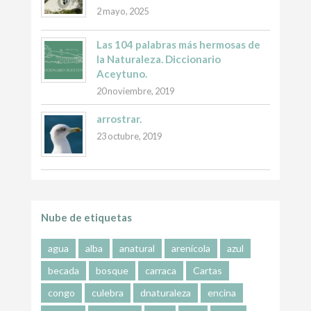
2 mayo, 2025
Las 104 palabras más hermosas de
la Naturaleza. Diccionario
Aceytuno.
20 noviembre, 2019
arrostrar.
23 octubre, 2019
Nube de etiquetas
agua
alba
anatural
arenícola
azul
becada
bosque
carraca
Cartas
congo
culebra
dnaturaleza
encina