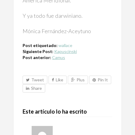
América Meridional.
Y ya todo fue darwiniano.
Mónica Fernández-Aceytuno
Post etiquetado:
wallace
Siguiente Post:
Kapuscinski
Post anterior:
Camus
Tweet
Like
Plus
Pin It
Share
Este artículo lo ha escrito