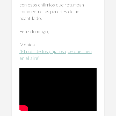
con esos chilrríos que retumban
como entre las paredes de un
acantilado.
Feliz domingo,
Mónica
“El país de los pájaros que duermen
en el aire”