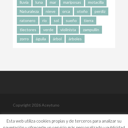
lluvia
luna
mar
mariposas
motacilla
Naturaleza
nieve
orca
otoño
perdiz
ratonero
río
sol
sueño
tierra
tlectores
verde
violinista
zampullín
zorro
águila
árbol
árboles
Copyright 2026 Aceytuno
Política de Privacidad
Esta web utiliza cookies propias y de terceros para analizar su
Política de Cookies
navegación y ofrecerle un servicio más personalizado y publicidad
Aviso Legal