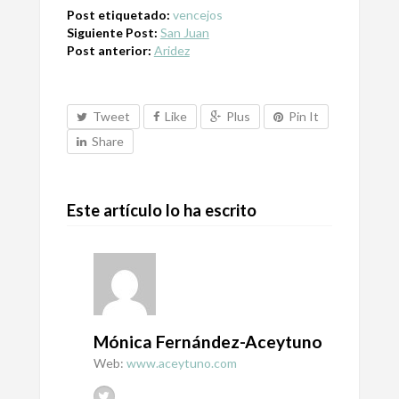
Post etiquetado:
vencejos
Siguiente Post:
San Juan
Post anterior:
Aridez
Tweet
Like
Plus
Pin It
Share
Este artículo lo ha escrito
Mónica Fernández-Aceytuno
Web:
www.aceytuno.com