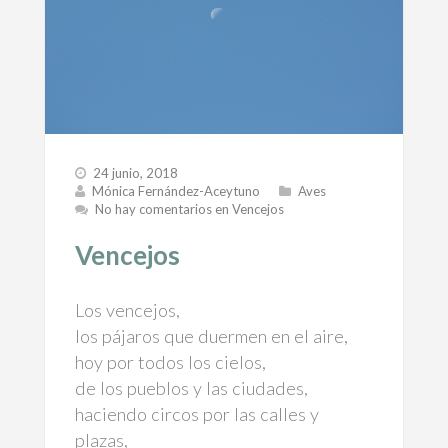
24 junio, 2018
Mónica Fernández-Aceytuno
Aves
No hay comentarios
en Vencejos
Vencejos
Los vencejos,
los pájaros que duermen en el aire,
hoy por todos los cielos,
de los pueblos y las ciudades,
haciendo circos por las calles y
plazas,