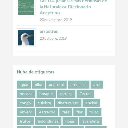
Las 104 palabras más hermosas de
la Naturaleza. Diccionario
Aceytuno.
20 noviembre, 2019
arrostrar.
23 octubre, 2019
Nube de etiquetas
agua
alba
anatural
arenícola
azul
becada
bosque
carraca
Cartas
congo
culebra
dnaturaleza
encina
envero
estrecho
feliz
flor
fruto
frutos
golondrinas
hojas
lavandera