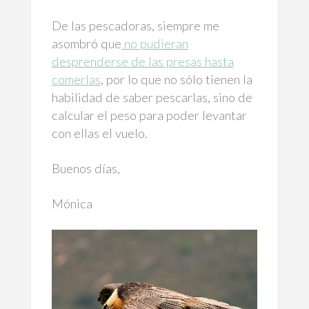
De las pescadoras, siempre me
asombró que
no pudieran
desprenderse de las presas hasta
comerlas
, por lo que no sólo tienen la
habilidad de saber pescarlas, sino de
calcular el peso para poder levantar
con ellas el vuelo.
Buenos días,
Mónica