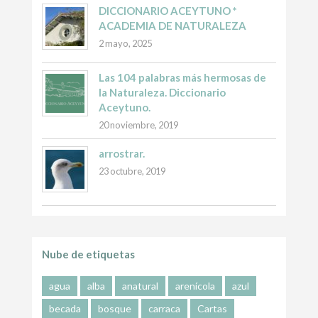
DICCIONARIO ACEYTUNO *
ACADEMIA DE NATURALEZA
2 mayo, 2025
Las 104 palabras más hermosas de
la Naturaleza. Diccionario
Aceytuno.
20 noviembre, 2019
arrostrar.
23 octubre, 2019
Nube de etiquetas
agua
alba
anatural
arenícola
azul
becada
bosque
carraca
Cartas