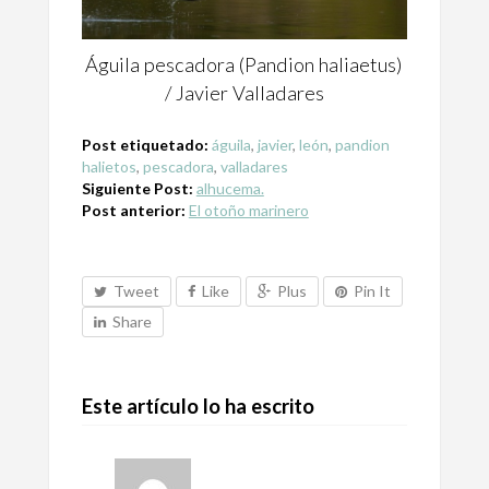
Águila pescadora (Pandion haliaetus)
/ Javier Valladares
Post etiquetado:
águila
,
javier
,
león
,
pandion
halietos
,
pescadora
,
valladares
Siguiente Post:
alhucema.
Post anterior:
El otoño marinero
Tweet
Like
Plus
Pin It
Share
Este artículo lo ha escrito