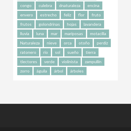
congo
culebra
dnaturaleza
encina
envero
estrecho
feliz
flor
fruto
frutos
golondrinas
hojas
lavandera
lluvia
luna
mar
mariposas
motacilla
Naturaleza
nieve
orca
otoño
perdiz
ratonero
río
sol
sueño
tierra
tlectores
verde
violinista
zampullín
zorro
águila
árbol
árboles