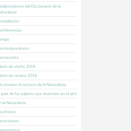
olaboradores del Diccionario de la
aturaleza
ompilación
onferencias
ongo
ontemporáneos
estacados
iario de otoño 2018
iario de verano 2018
iccionario Aceytuno de la Naturaleza
l país de los pájaros que duermen en el aire
n la Naturaleza
scritores
xcursiones
emoreteca