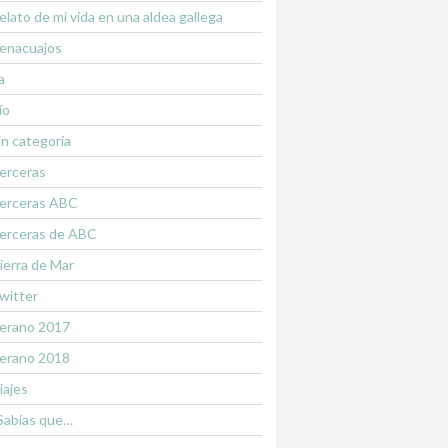
elato de mi vida en una aldea gallega
enacuajos
a
ío
in categoría
erceras
erceras ABC
erceras de ABC
ierra de Mar
witter
erano 2017
erano 2018
iajes
Sabías que…