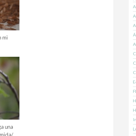
A
A
A
Á
n mi
A
C
C
C
E
F
H
H
I
ga una
L
rmida/