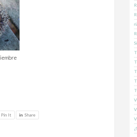
R
R
rí
R
S
T
ciembre
T
T
T
T
V
V
Pin It
Share
V
¿