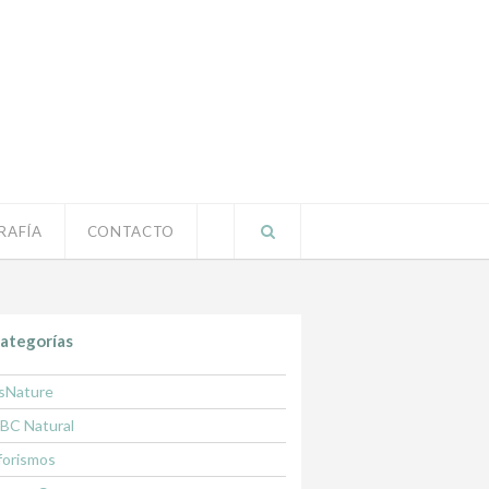
RAFÍA
CONTACTO
ategorías
sNature
BC Natural
forismos