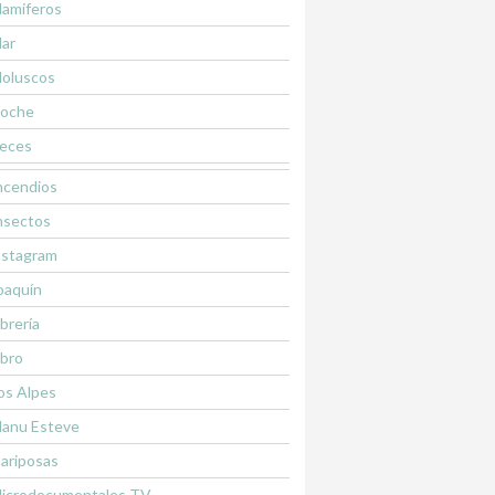
amiferos
ar
oluscos
oche
eces
ncendios
nsectos
nstagram
oaquín
ibrería
ibro
os Alpes
anu Esteve
ariposas
icrodocumentales TV