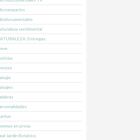
icroespacios
inidocumentales
aturaleza sentimental
ATURALEZA. Entregas.
ieve
oticias
esteo
aisaje
aisajes
alabras
ersonalidades
lantas
oemas en prosa
eal Jardín Botánico