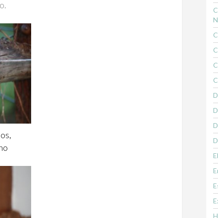
o.
C
N
C
C
C
C
D
D
D
os,
D
no
E
E
E
E
H