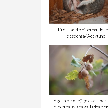
Lirón careto hibernando e
despensa/ Aceytuno
Agalla de quejigo que alber
diminuta avispa gallarita do