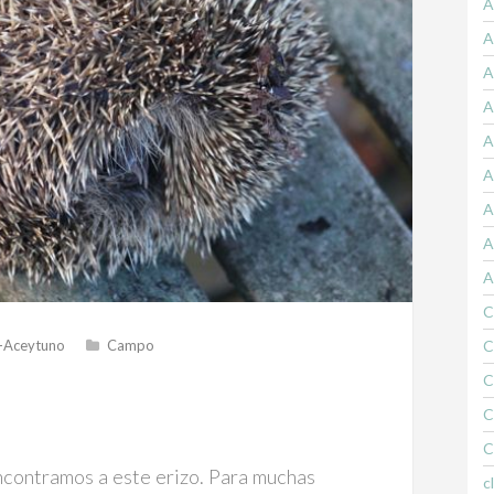
A
A
A
A
A
A
A
A
A
C
-Aceytuno
Campo
C
C
C
C
contramos a este erizo. Para muchas
c