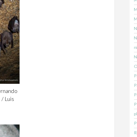
M
M
N
N
n
N
O
P
P
ernando
P
/ Luis
P
p
P
R