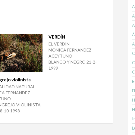
A
A
A
Á
VERDÍN
EL VERDÍN
A
MÓNICA FERNÁNDEZ-
C
ACEYTUNO
BLANCO Y NEGRO 21-2-
C
1999
C
grejo violinista
E
ALIDAD NATURAL
F
CA FERNÁNDEZ-
TUNO
H
NGREJO VIOLINISTA
H
28-10-1998
I
L