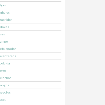
lgas
nfibios
racnidos
rboles
ves
ampo
efalopodos
elentereos
cología
lores
elechos
ongos
nsectos
uces