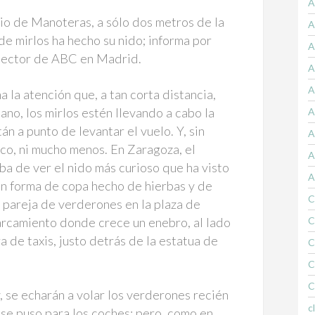
A
rio de Manoteras, a sólo dos metros de la
A
 de mirlos ha hecho su nido; informa por
A
 lector de ABC en Madrid.
A
A
 la atención que, a tan corta distancia,
no, los mirlos estén llevando a cabo la
A
tán a punto de levantar el vuelo. Y, sin
A
ico, ni mucho menos. En Zaragoza, el
A
ba de ver el nido más curioso que ha visto
A
 en forma de copa hecho de hierbas y de
C
 pareja de verderones en la plaza de
arcamiento donde crece un enebro, al lado
C
a de taxis, justo detrás de la estatua de
C
C
C
y, se echarán a volar los verderones recién
c
 se puso para los coches; pero, como en