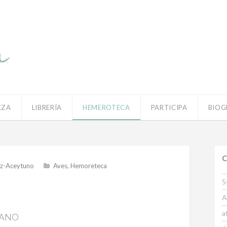
EZA
LIBRERÍA
HEMEROTECA
PARTICIPA
BIOG
C
z-Aceytuno
Aves
,
Hemoreteca
5
A
a
MANO