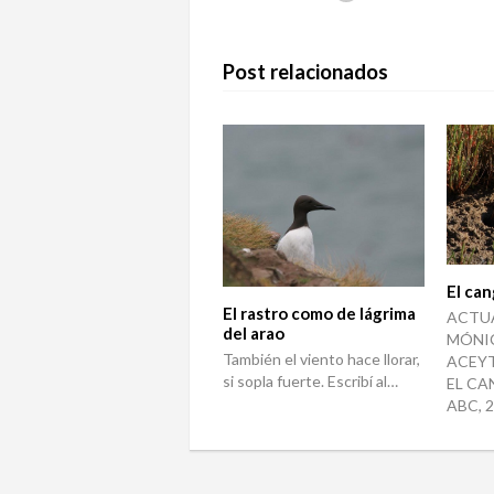
Post relacionados
El can
El rastro como de lágrima
ACTU
del arao
MÓNI
También el viento hace llorar,
ACEY
si sopla fuerte. Escribí al…
EL CA
ABC, 