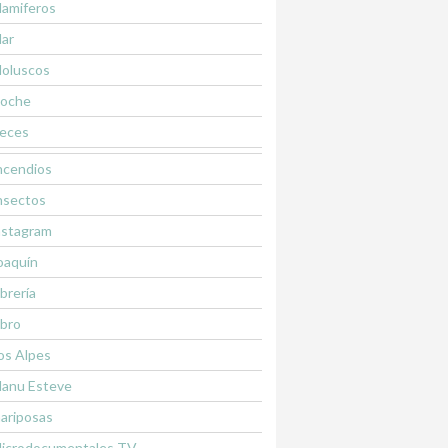
amiferos
ar
oluscos
oche
eces
ncendios
nsectos
nstagram
oaquín
ibrería
ibro
os Alpes
anu Esteve
ariposas
icrodocumentales TV