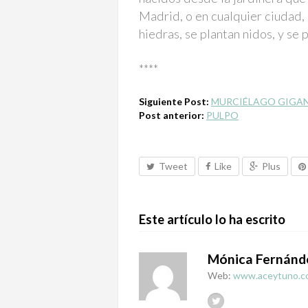
Madrid, o en cualquier ciudad, 
hiedras, se plantan nidos, y se 
****
Siguiente Post:
MURCIÉLAGO GIGA
Post anterior:
PULPO
Tweet
Like
Plus
Este artículo lo ha escrito
Mónica Fernánd
Web:
www.aceytuno.c