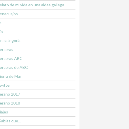
elato de mi vida en una aldea gallega
enacuajos
a
ío
in categoría
erceras
erceras ABC
erceras de ABC
ierra de Mar
witter
erano 2017
erano 2018
iajes
Sabías que…