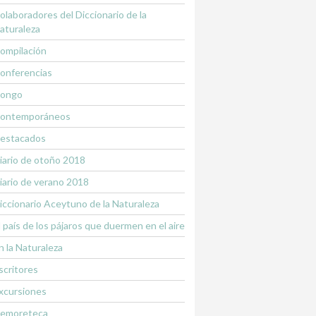
olaboradores del Diccionario de la
aturaleza
ompilación
onferencias
ongo
ontemporáneos
estacados
iario de otoño 2018
iario de verano 2018
iccionario Aceytuno de la Naturaleza
l país de los pájaros que duermen en el aire
n la Naturaleza
scritores
xcursiones
emoreteca