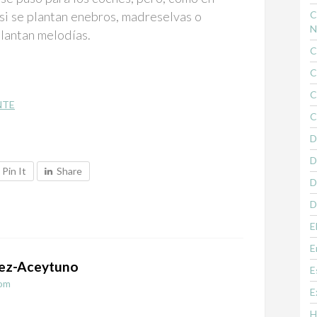
si se plantan enebros, madreselvas o
C
N
plantan melodías.
C
C
C
NTE
C
D
D
Pin It
Share
D
D
E
E
ez-Aceytuno
E
om
E
H