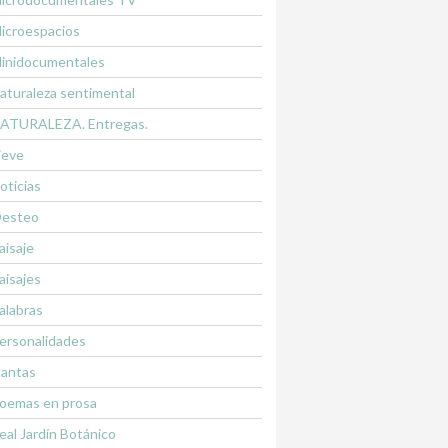
icroespacios
inidocumentales
aturaleza sentimental
ATURALEZA. Entregas.
ieve
oticias
esteo
aisaje
aisajes
alabras
ersonalidades
lantas
oemas en prosa
eal Jardín Botánico