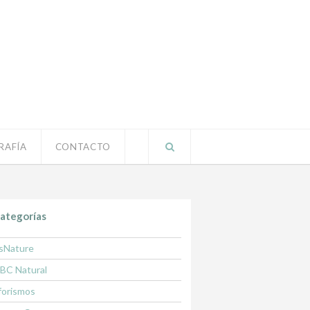
RAFÍA
CONTACTO
ategorías
sNature
BC Natural
forismos