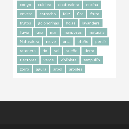
congo
culebra
dnaturaleza
encina
envero
estrecho
feliz
flor
fruto
frutos
golondrinas
hojas
lavandera
lluvia
luna
mar
mariposas
motacilla
Naturaleza
nieve
orca
otoño
perdiz
ratonero
río
sol
sueño
tierra
tlectores
verde
violinista
zampullín
zorro
águila
árbol
árboles