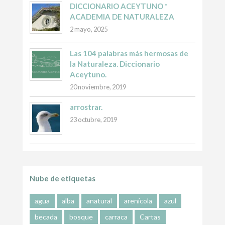
DICCIONARIO ACEYTUNO *
ACADEMIA DE NATURALEZA
2 mayo, 2025
Las 104 palabras más hermosas de
la Naturaleza. Diccionario
Aceytuno.
20 noviembre, 2019
arrostrar.
23 octubre, 2019
Nube de etiquetas
agua
alba
anatural
arenícola
azul
becada
bosque
carraca
Cartas