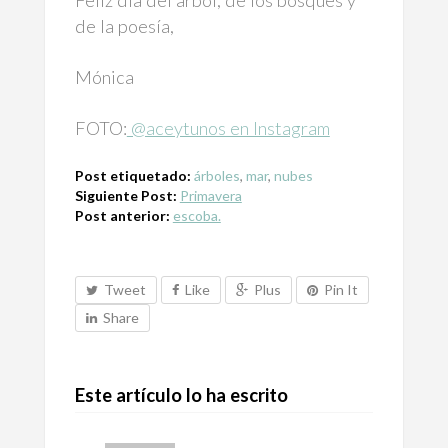
Feliz día del árbol, de los bosques y
de la poesía,
Mónica
FOTO:
@aceytunos en Instagram
Post etiquetado:
árboles
,
mar
,
nubes
Siguiente Post:
Primavera
Post anterior:
escoba.
Tweet
Like
Plus
Pin It
Share
Este artículo lo ha escrito