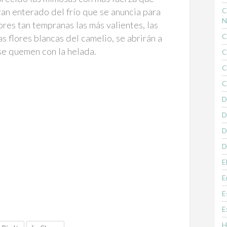
ran enterado del frío que se anuncia para
C
N
ores tan tempranas las más valientes, las
C
s flores blancas del camelio, se abrirán a
se quemen con la helada.
C
C
C
D
D
D
D
E
E
E
E
H