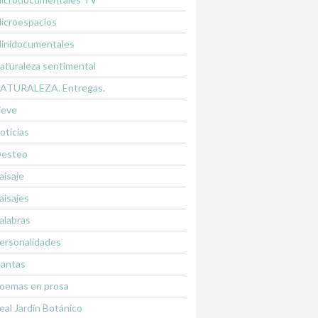
icroespacios
inidocumentales
aturaleza sentimental
ATURALEZA. Entregas.
ieve
oticias
esteo
aisaje
aisajes
alabras
ersonalidades
lantas
oemas en prosa
eal Jardín Botánico