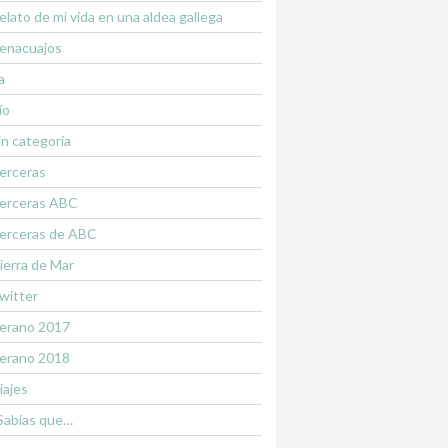
elato de mi vida en una aldea gallega
enacuajos
a
ío
in categoría
erceras
erceras ABC
erceras de ABC
ierra de Mar
witter
erano 2017
erano 2018
iajes
Sabías que…