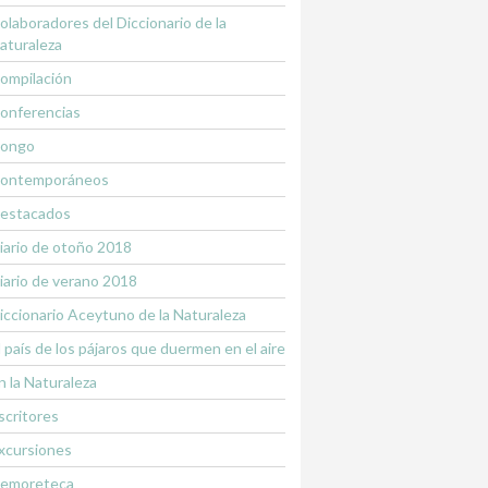
olaboradores del Diccionario de la
aturaleza
ompilación
onferencias
ongo
ontemporáneos
estacados
iario de otoño 2018
iario de verano 2018
iccionario Aceytuno de la Naturaleza
l país de los pájaros que duermen en el aire
n la Naturaleza
scritores
xcursiones
emoreteca