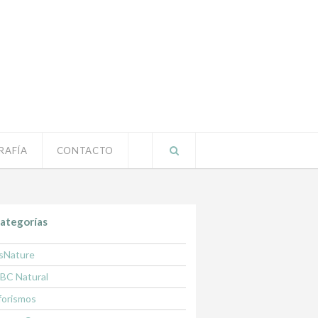
RAFÍA
CONTACTO
ategorías
sNature
BC Natural
forismos