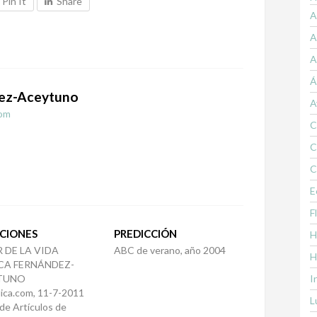
Pin It
Share
A
A
A
Á
ez-Aceytuno
A
om
C
C
C
E
F
CIONES
PREDICCIÓN
H
 DE LA VIDA
ABC de verano, año 2004
H
CA FERNÁNDEZ-
TUNO
I
ica.com, 11-7-2011
L
de Artículos de