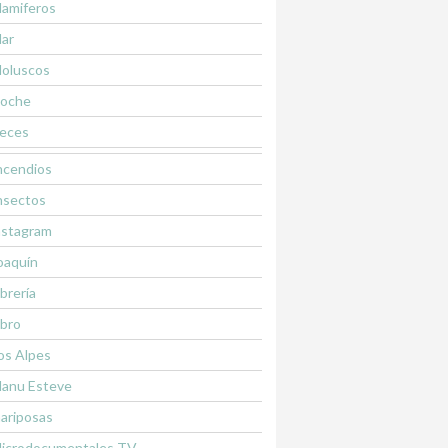
amiferos
ar
oluscos
oche
eces
ncendios
nsectos
nstagram
oaquín
ibrería
ibro
os Alpes
anu Esteve
ariposas
icrodocumentales TV