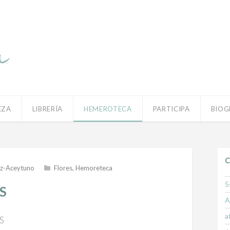
EZA
LIBRERÍA
HEMEROTECA
PARTICIPA
BIOG
C
z-Aceytuno
Flores
,
Hemoreteca
5
S
A
a
S