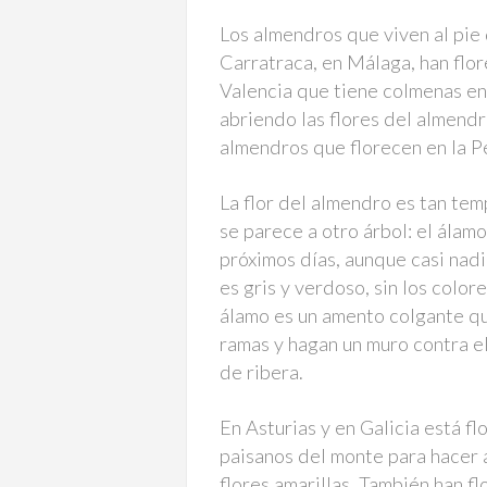
Los almendros que viven al pie 
Carratraca, en Málaga, han flo
Valencia que tiene colmenas en 
abriendo las flores del almendro
almendros que florecen en la P
La flor del almendro es tan tem
se parece a otro árbol: el álamo
próximos días, aunque casi nadi
es gris y verdoso, sin los color
álamo es un amento colgante que
ramas y hagan un muro contra el
de ribera.
En Asturias y en Galicia está fl
paisanos del monte para hacer a
flores amarillas. También han f