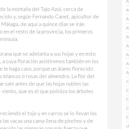
A
de la montaña del Tajo Azul, cerca de
A
recido y, según Fernando Canet, apicultor de
A
Málaga, de aquí a quince días se irán
A
 en el resto de la provincia, los primeros
A
enínsula.
A
prana que se adelanta a sus hojas y en esto
A
, a cuya floración asistiremos también en los
A
e le haga caso, porque un álamo florecido
A
es blancos o rosas del almendro. La flor del
C
 sale antes de que las hojas nublen las
 viento, que es el que poliniza los árboles
C
C
C
oreciendo el tojo y en carros se lo llevan los
C
 las vacas una cama llena de pinchos y de
c
lorecido las mimosas con más fuerza que