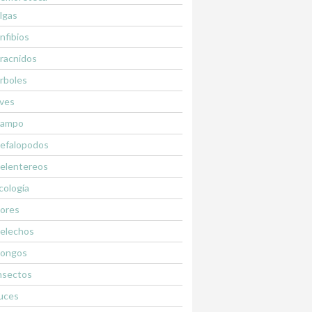
lgas
nfibios
racnidos
rboles
ves
ampo
efalopodos
elentereos
cología
lores
elechos
ongos
nsectos
uces