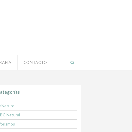
RAFÍA
CONTACTO
ategorías
sNature
BC Natural
forismos