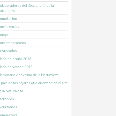
olaboradores del Diccionario de la
aturaleza
ompilación
onferencias
ongo
ontemporáneos
estacados
iario de otoño 2018
iario de verano 2018
iccionario Aceytuno de la Naturaleza
l país de los pájaros que duermen en el aire
n la Naturaleza
scritores
xcursiones
emoreteca