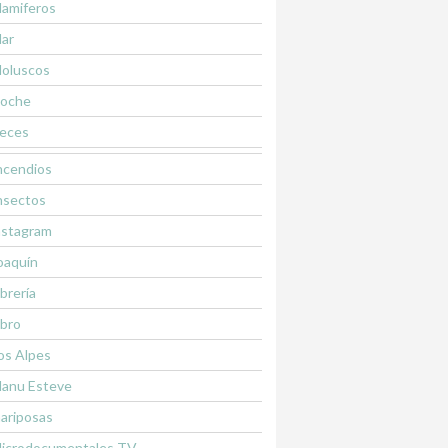
amiferos
ar
oluscos
oche
eces
ncendios
nsectos
nstagram
oaquín
ibrería
ibro
os Alpes
anu Esteve
ariposas
icrodocumentales TV