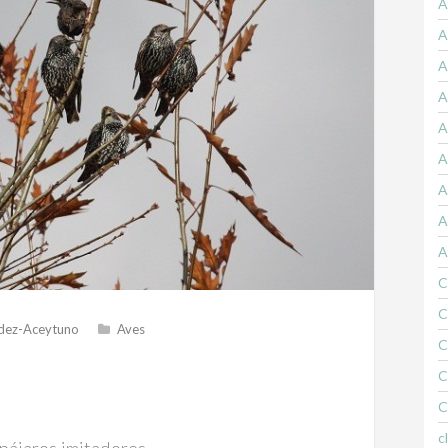
A
A
A
A
A
A
A
A
A
C
C
dez-Aceytuno
Aves
C
C
C
c