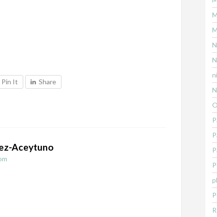
M
M
N
N
n
Pin It
Share
N
O
P
P
ez-Aceytuno
P
om
P
p
P
R