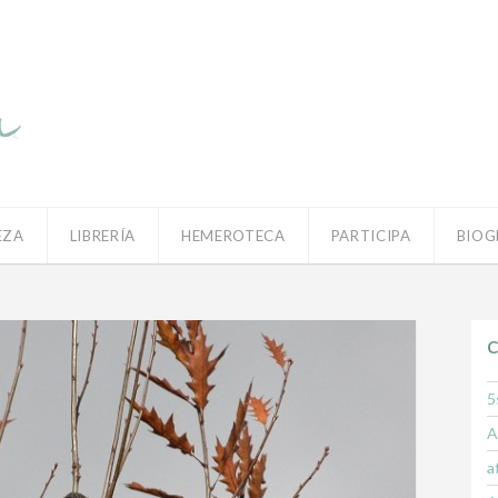
EZA
LIBRERÍA
HEMEROTECA
PARTICIPA
BIOG
C
5
A
a