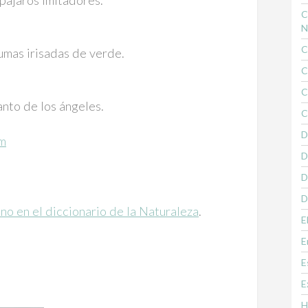
 pájaros imitadores.
C
N
C
umas irisadas de verde.
C
C
anto de los ángeles.
C
D
am
D
D
D
no en el diccionario de la Naturaleza
.
E
E
E
E
H