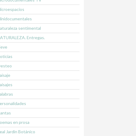
icroespacios
inidocumentales
aturaleza sentimental
ATURALEZA. Entregas.
ieve
oticias
esteo
aisaje
aisajes
alabras
ersonalidades
lantas
oemas en prosa
eal Jardín Botánico