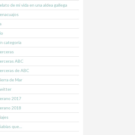
elato de mi vida en una aldea gallega
enacuajos
a
ío
in categoría
erceras
erceras ABC
erceras de ABC
ierra de Mar
witter
erano 2017
erano 2018
iajes
Sabías que…