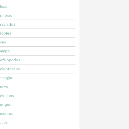
lgas
nfibios
racnidos
rboles
ves
ampo
efalopodos
elentereos
cología
lores
elechos
ongos
nsectos
uces