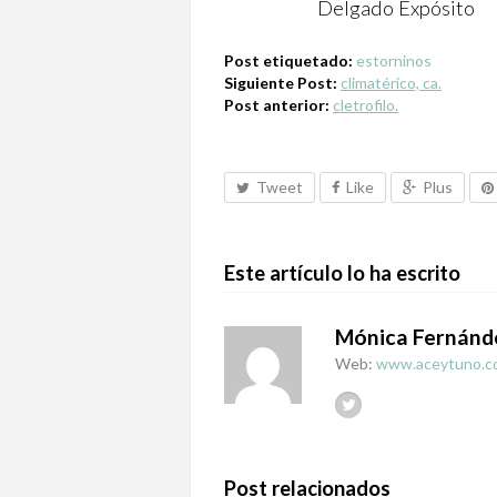
Delgado Expósito
Post etiquetado:
estorninos
Siguiente Post:
climatérico, ca.
Post anterior:
cletrofilo.
Tweet
Like
Plus
Este artículo lo ha escrito
Mónica Fernánd
Web:
www.aceytuno.c
Post relacionados