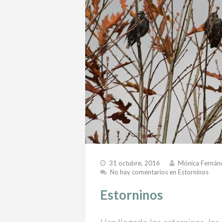
31 octubre, 2016
Mónica Fernán
No hay comentarios
en Estorninos
Estorninos