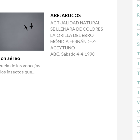
R
R
ABEJARUCOS
ACTUALIDAD NATURAL
rí
SE LLENARÁ DE COLORES
R
LA ORILLA DEL EBRO
MÓNICA FERNÁNDEZ-
S
ACEYTUNO
T
ABC, Sábado 4-4-1998
ton aéreo
T
 vuelo de los vencejos
los insectos que…
T
T
T
V
V
V
¿