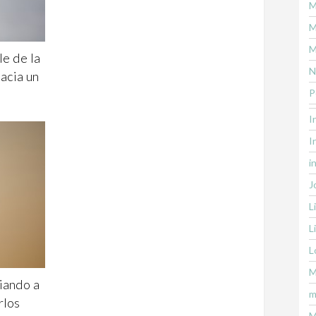
M
M
M
le de la
N
hacia un
P
I
I
i
J
L
L
L
M
iando a
m
rlos
M