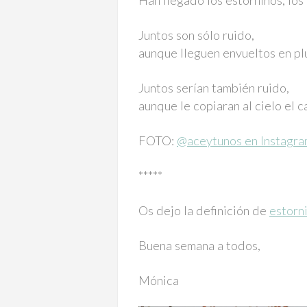
Han llegado los estorninos, los
Juntos son sólo ruido,
aunque lleguen envueltos en pl
Juntos serían también ruido,
aunque le copiaran al cielo el c
FOTO:
@aceytunos en Instagr
*****
Os dejo la definición de
estorni
Buena semana a todos,
Mónica