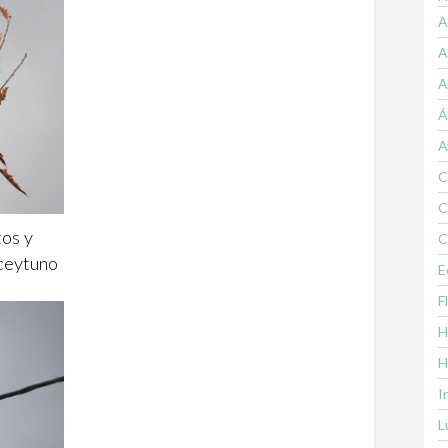
A
A
A
Á
A
C
C
os y
C
Aceytuno
E
F
H
H
I
L