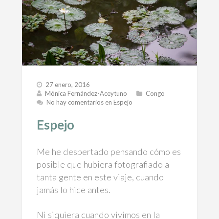
27 enero, 2016
Mónica Fernández-Aceytuno
Congo
No hay comentarios
en Espejo
Espejo
Me he despertado pensando cómo es
posible que hubiera fotografiado a
tanta gente en este viaje, cuando
jamás lo hice antes.
Ni siquiera cuando vivimos en la