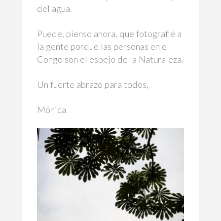
del agua.
Puede, pienso ahora, que fotografié a
la gente porque las personas en el
Congo son el espejo de la Naturaleza.
Un fuerte abrazo para todos,
Mónica