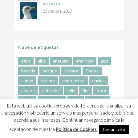
arrostrar.
23 octubre, 2019
Nube de etiquetas
agua
alba
anatural
arenícola
azul
becada
bosque
carraca
Cartas
congo
culebra
dnaturaleza
encina
envero
estrecho
feliz
flor
fruto
frutos
golondrinas
hojas
lavandera
Esta web utiliza cookies propias y de terceros para analizar su
lluvia
luna
mar
mariposas
motacilla
navegación y ofrecerle un servicio más personalizado y publicidad
acorde a sus intereses. Continuar navegando implica la
Naturaleza
nieve
orca
otoño
perdiz
aceptación de nuestra
Política de Cookies
Cerrar aviso
ratonero
río
sol
sueño
tierra