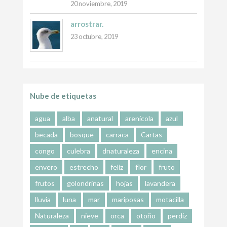
20 noviembre, 2019
arrostrar.
23 octubre, 2019
Nube de etiquetas
agua
alba
anatural
arenícola
azul
becada
bosque
carraca
Cartas
congo
culebra
dnaturaleza
encina
envero
estrecho
feliz
flor
fruto
frutos
golondrinas
hojas
lavandera
lluvia
luna
mar
mariposas
motacilla
Naturaleza
nieve
orca
otoño
perdiz