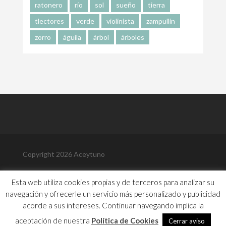
ratonero
río
sol
sueño
tierra
tlectores
verde
violinista
zampullín
zorro
águila
árbol
árboles
Copyright 2026 Aceytuno
Política de Privacidad
Esta web utiliza cookies propias y de terceros para analizar su
Política de Cookies
navegación y ofrecerle un servicio más personalizado y publicidad
Aviso Legal
Contacto
acorde a sus intereses. Continuar navegando implica la
Biografía
aceptación de nuestra
Política de Cookies
Cerrar aviso