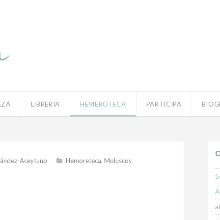
EZA
LIBRERÍA
HEMEROTECA
PARTICIPA
BIOG
C
nández-Aceytuno
Hemoreteca
,
Moluscos
5
A
a