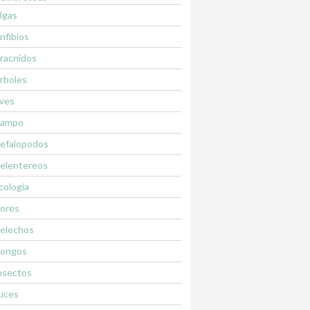
lgas
nfibios
racnidos
rboles
ves
ampo
efalopodos
elentereos
cología
lores
elechos
ongos
nsectos
uces