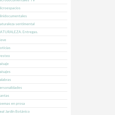
icroespacios
inidocumentales
aturaleza sentimental
ATURALEZA. Entregas.
ieve
oticias
esteo
aisaje
aisajes
alabras
ersonalidades
lantas
oemas en prosa
eal Jardín Botánico