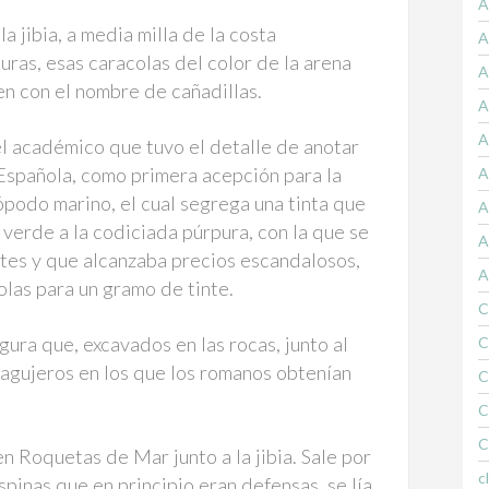
A
a jibia, a media milla de la costa
A
uras, esas caracolas del color de la arena
A
en con el nombre de cañadillas.
A
A
l académico que tuvo el detalle de anotar
 Española, como primera acepción para la
A
ópodo marino, el cual segrega una tinta que
A
 verde a la codiciada púrpura, con la que se
A
otes y que alcanzaba precios escandalosos,
A
olas para un gramo de tinte.
C
ura que, excavados en las rocas, junto al
C
s agujeros en los que los romanos obtenían
C
C
C
en Roquetas de Mar junto a la jibia. Sale por
c
espinas que en principio eran defensas, se lía