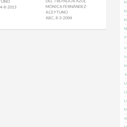
DEL TREPADOR AZUL
TUNO
M
MÓNICA FERNÁNDEZ-
24-8-2013
M
ACEYTUNO
ABC, 8-3-2004
M
N
P
I
I
i
J
L
L
L
M
m
M