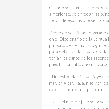
Cuando se calan las redes para l
almeriense, se enredan las púrp
llenas de espinas que se conoc
Debió de ser Rafael Alvarado e
en el Diccionario de la Lengua
púrpura, a este molusco gaster
pasa del amarillo al verde y del
teñían los paños de los sacerd
pues hacían falta diez mil carac
El investigador Chiva Royo aseg
mar, en Altafulla, aún se ven lo
de esta caracola, la púrpura.
Hasta el mes de julio se pesca 
la noche de la arena y, con las 