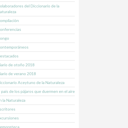
olaboradores del Diccionario de la
aturaleza
ompilación
onferencias
ongo
ontemporáneos
estacados
iario de otoño 2018
iario de verano 2018
iccionario Aceytuno de la Naturaleza
l país de los pájaros que duermen en el aire
n la Naturaleza
scritores
xcursiones
emoreteca