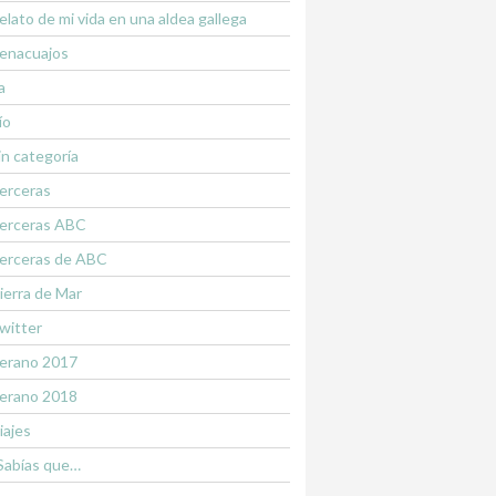
elato de mi vida en una aldea gallega
enacuajos
a
ío
in categoría
erceras
erceras ABC
erceras de ABC
ierra de Mar
witter
erano 2017
erano 2018
iajes
Sabías que…