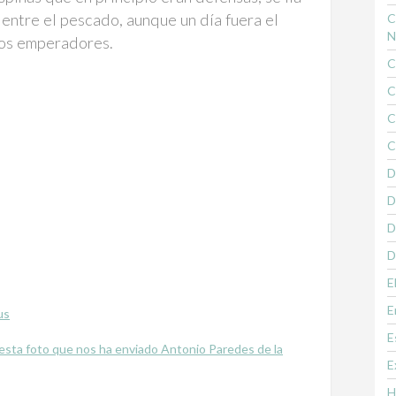
 entre el pescado, aunque un día fuera el
C
N
 los emperadores.
C
C
C
C
D
D
D
D
E
E
us
E
esta foto que nos ha enviado Antonio Paredes de la
E
H