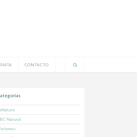
RAFÍA
CONTACTO
ategorías
sNature
BC Natural
forismos