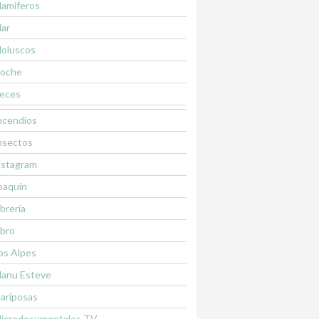
amiferos
ar
oluscos
oche
eces
ncendios
nsectos
nstagram
oaquín
ibrería
ibro
os Alpes
anu Esteve
ariposas
icrodocumentales TV