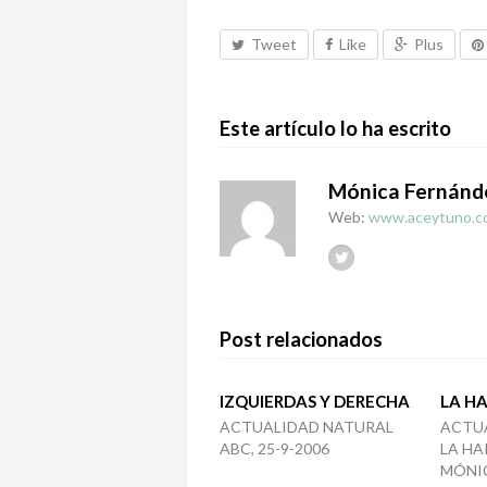
Tweet
Like
Plus
Este artículo lo ha escrito
Mónica Fernánd
Web:
www.aceytuno.c
Post relacionados
IZQUIERDAS Y DERECHA
LA H
ACTUALIDAD NATURAL
ACTU
ABC, 25-9-2006
LA HA
MÓNI