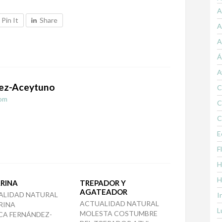
A
Pin It
Share
A
A
Á
A
ez-Aceytuno
C
om
C
C
E
F
H
H
ARINA
TREPADOR Y
AGATEADOR
ALIDAD NATURAL
I
ACTUALIDAD NATURAL
RINA
L
MOLESTA COSTUMBRE
CA FERNÁNDEZ-