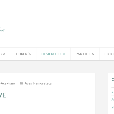
EZA
LIBRERÍA
HEMEROTECA
PARTICIPA
BIOG
C
-Aceytuno
Aves
,
Hemoreteca
5
VE
A
a