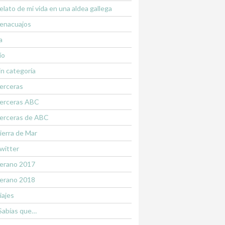
elato de mi vida en una aldea gallega
enacuajos
a
ío
in categoría
erceras
erceras ABC
erceras de ABC
ierra de Mar
witter
erano 2017
erano 2018
iajes
Sabías que…