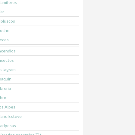
amiferos
ar
oluscos
oche
eces
ncendios
nsectos
nstagram
oaquín
ibrería
ibro
os Alpes
anu Esteve
ariposas
icrodocumentales TV