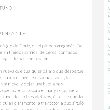
A
YTUNO
A
A
A
A
 EN LA NIEVE
A
efugio de Goriz, en el pirineo aragonés. De
A
eían tímidos sarrios; de cerca, confiados
A
s migas de pan como palomas.
A
C
tan nueva que cualquier pájaro que despegue
 Cuando un ave se dispone a volar, las
C
n la nieve, y dejan una huella muy
C
 que, abierta, tocara el mar y no quisiera
C
 da uno, dos, o tres aletazos, éstos se quedan
C
dibujan claramente la trayectoria que siguió
c
re. El aterrizaje es distinto. Para tomar