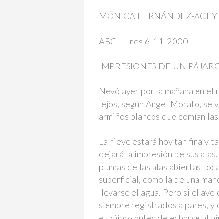
MÓNICA FERNÁNDEZ-ACE
ABC, Lunes 6-11-2000
IMPRESIONES DE UN PÁJARO
Nevó ayer por la mañana en el r
lejos, según Angel Morató, se v
armiños blancos que comían la
La nieve estará hoy tan fina y 
dejará la impresión de sus alas.
plumas de las alas abiertas toca
superficial, como la de una mano
llevarse el agua. Pero si el ave
siempre registrados a pares, y 
el pájaro antes de echarse al ai