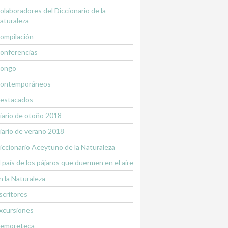
olaboradores del Diccionario de la
aturaleza
ompilación
onferencias
ongo
ontemporáneos
estacados
iario de otoño 2018
iario de verano 2018
iccionario Aceytuno de la Naturaleza
l país de los pájaros que duermen en el aire
n la Naturaleza
scritores
xcursiones
emoreteca