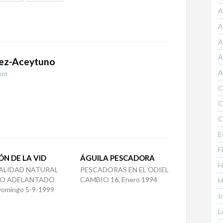
A
A
A
Á
ez-Aceytuno
A
om
C
C
C
E
F
N DE LA VID
ÁGUILA PESCADORA
H
ALIDAD NATURAL
PESCADORAS EN EL ODIEL
O ADELANTADO
CAMBIO 16, Enero 1994
H
Domingo 5-9-1999
I
L