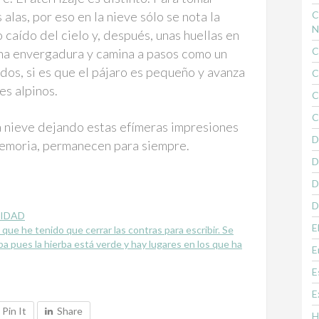
s alas, por eso en la nieve sólo se nota la
C
N
 caído del cielo y, después, unas huellas en
C
uena envergadura y camina a pasos como un
dos, si es que el pájaro es pequeño y avanza
C
es alpinos.
C
C
la nieve dejando estas efímeras impresiones
D
 memoria, permanecen para siempre.
D
D
D
IDAD
E
que he tenido que cerrar las contras para escribir. Se
ba pues la hierba está verde y hay lugares en los que ha
E
E
E
Pin It
Share
H