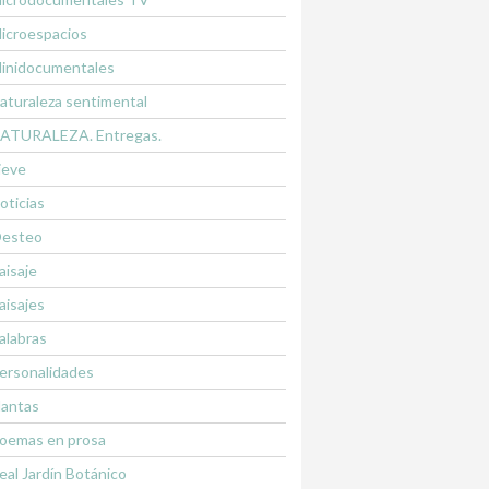
icroespacios
inidocumentales
aturaleza sentimental
ATURALEZA. Entregas.
ieve
oticias
esteo
aisaje
aisajes
alabras
ersonalidades
lantas
oemas en prosa
eal Jardín Botánico