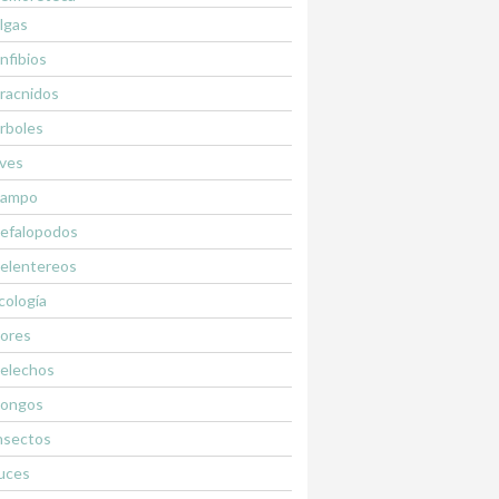
lgas
nfibios
racnidos
rboles
ves
ampo
efalopodos
elentereos
cología
lores
elechos
ongos
nsectos
uces