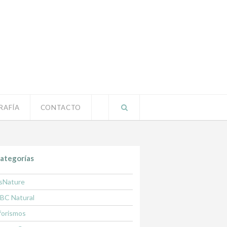
RAFÍA
CONTACTO
ategorías
sNature
BC Natural
forismos