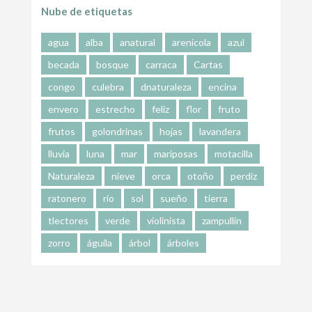
Nube de etiquetas
agua
alba
anatural
arenícola
azul
becada
bosque
carraca
Cartas
congo
culebra
dnaturaleza
encina
envero
estrecho
feliz
flor
fruto
frutos
golondrinas
hojas
lavandera
lluvia
luna
mar
mariposas
motacilla
Naturaleza
nieve
orca
otoño
perdiz
ratonero
río
sol
sueño
tierra
tlectores
verde
violinista
zampullín
zorro
águila
árbol
árboles