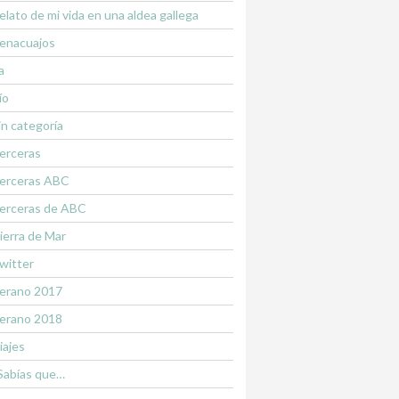
elato de mi vida en una aldea gallega
enacuajos
a
ío
in categoría
erceras
erceras ABC
erceras de ABC
ierra de Mar
witter
erano 2017
erano 2018
iajes
Sabías que…