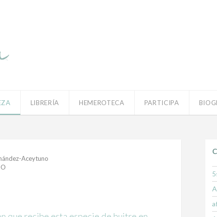
EZA
LIBRERÍA
HEMEROTECA
PARTICIPA
BIOG
C
nández-Aceytuno
,
O
5
A
a
 que recibe esta especie de buitre en