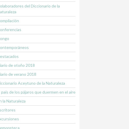
olaboradores del Diccionario de la
aturaleza
ompilación
onferencias
ongo
ontemporáneos
estacados
iario de otoño 2018
iario de verano 2018
iccionario Aceytuno de la Naturaleza
l país de los pájaros que duermen en el aire
n la Naturaleza
scritores
xcursiones
emoreteca