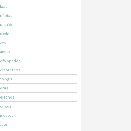
lgas
nfibios
racnidos
rboles
ves
ampo
efalopodos
elentereos
cología
lores
elechos
ongos
nsectos
uces