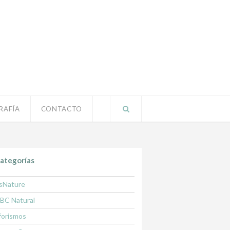
RAFÍA
CONTACTO
ategorías
sNature
BC Natural
forismos