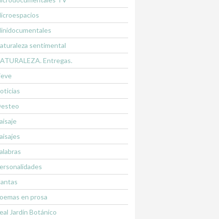
icroespacios
inidocumentales
aturaleza sentimental
ATURALEZA. Entregas.
ieve
oticias
esteo
aisaje
aisajes
alabras
ersonalidades
lantas
oemas en prosa
eal Jardín Botánico