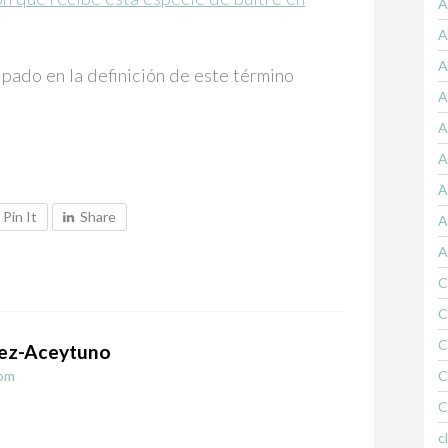
A
A
A
ipado en la definición de este término
A
A
A
A
Pin It
Share
A
A
C
C
C
ez-Aceytuno
om
C
C
c