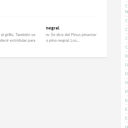
C
N
C
.
negral.
C
el grillo. También se
m. Se dice del Pinus pinaster
C
decir estridular para
o pino negral. Los…
C
D
D
D
D
E
E
E
E
H