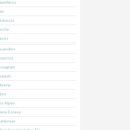
amiferos
ar
oluscos
oche
eces
ncendios
nsectos
nstagram
oaquín
ibrería
ibro
os Alpes
anu Esteve
ariposas
icrodocumentales TV