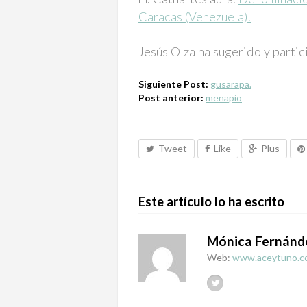
Caracas (Venezuela).
Jesús Olza ha sugerido y partic
Siguiente Post:
gusarapa.
Post anterior:
menapio
Tweet
Like
Plus
Este artículo lo ha escrito
Mónica Fernánd
Web:
www.aceytuno.c