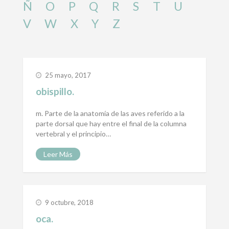
Ñ
O
P
Q
R
S
T
U
V
W
X
Y
Z
25 mayo, 2017
obispillo.
m. Parte de la anatomía de las aves referido a la
parte dorsal que hay entre el final de la columna
vertebral y el principio…
Leer Más
9 octubre, 2018
oca.