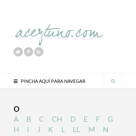
PINCHA AQUÍ PARA NAVEGAR
O
A
B
C
CH
D
E
F
G
H
I
J
K
L
LL
M
N