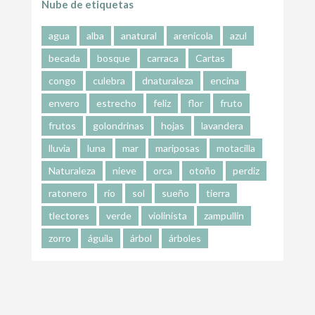
Nube de etiquetas
agua
alba
anatural
arenícola
azul
becada
bosque
carraca
Cartas
congo
culebra
dnaturaleza
encina
envero
estrecho
feliz
flor
fruto
frutos
golondrinas
hojas
lavandera
lluvia
luna
mar
mariposas
motacilla
Naturaleza
nieve
orca
otoño
perdiz
ratonero
río
sol
sueño
tierra
tlectores
verde
violinista
zampullín
zorro
águila
árbol
árboles