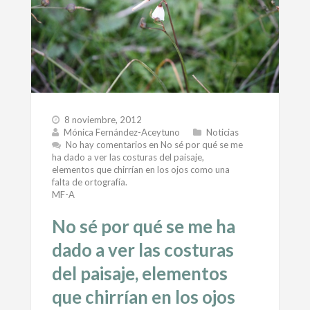
8 noviembre, 2012
Mónica Fernández-Aceytuno
Noticias
No hay comentarios
en No sé por qué se me
ha dado a ver las costuras del paisaje,
elementos que chirrían en los ojos como una
falta de ortografía.
MF-A
No sé por qué se me ha
dado a ver las costuras
del paisaje, elementos
que chirrían en los ojos