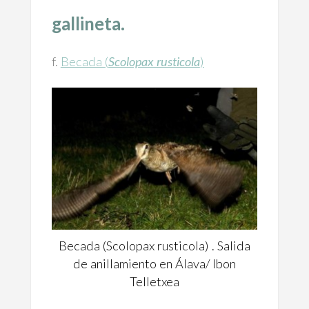
gallineta.
f.
Becada (
Scolopax rusticola
)
Becada (Scolopax rusticola) . Salida
de anillamiento en Álava/ Ibon
Telletxea