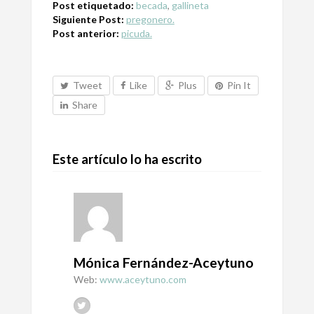
Post etiquetado:
becada
,
gallineta
Siguiente Post:
pregonero.
Post anterior:
picuda.
Tweet
Like
Plus
Pin It
Share
Este artículo lo ha escrito
Mónica Fernández-Aceytuno
Web:
www.aceytuno.com