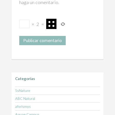
haga un comentario.
×
2
=
Categorías
5sNature
ABC Natural
aforismos
Aquae Campus