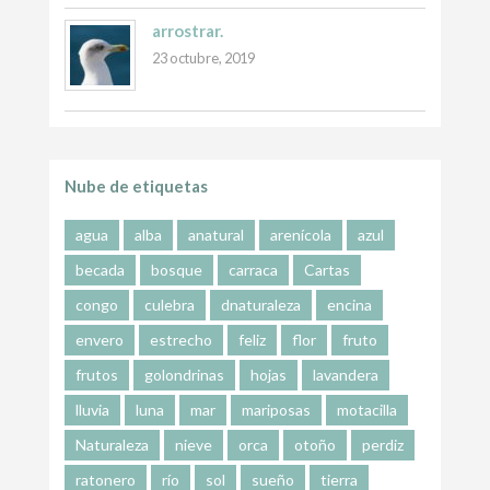
arrostrar.
23 octubre, 2019
Nube de etiquetas
agua
alba
anatural
arenícola
azul
becada
bosque
carraca
Cartas
congo
culebra
dnaturaleza
encina
envero
estrecho
feliz
flor
fruto
frutos
golondrinas
hojas
lavandera
lluvia
luna
mar
mariposas
motacilla
Naturaleza
nieve
orca
otoño
perdiz
ratonero
río
sol
sueño
tierra