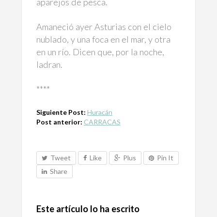
aparejos de pesca.
Amaneció ayer Asturias con el cielo
nublado, y una foca en el mar, y otra
en un río. Dicen que, por la noche,
ladran.
****
Siguiente Post:
Huracán
Post anterior:
CARRACAS
Tweet
Like
Plus
Pin It
Share
Este artículo lo ha escrito