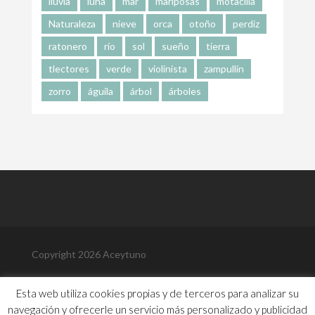
lluvia
luna
mar
mariposas
motacilla
Naturaleza
nieve
orca
otoño
perdiz
ratonero
río
sol
sueño
tierra
tlectores
verde
violinista
zampullín
zorro
águila
árbol
árboles
Copyright 2026 Aceytuno
Política de Privacidad
Esta web utiliza cookies propias y de terceros para analizar su
Política de Cookies
navegación y ofrecerle un servicio más personalizado y publicidad
Aviso Legal