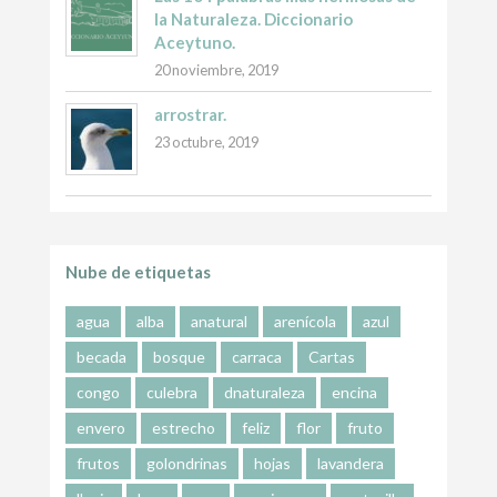
la Naturaleza. Diccionario
Aceytuno.
20 noviembre, 2019
arrostrar.
23 octubre, 2019
Nube de etiquetas
agua
alba
anatural
arenícola
azul
becada
bosque
carraca
Cartas
congo
culebra
dnaturaleza
encina
envero
estrecho
feliz
flor
fruto
frutos
golondrinas
hojas
lavandera