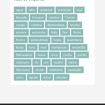
agua
alba
anatural
arenícola
azul
becada
bosque
carraca
Cartas
congo
culebra
dnaturaleza
encina
envero
estrecho
feliz
flor
fruto
frutos
golondrinas
hojas
lavandera
lluvia
luna
mar
mariposas
motacilla
Naturaleza
nieve
orca
otoño
perdiz
ratonero
río
sol
sueño
tierra
tlectores
verde
violinista
zampullín
zorro
águila
árbol
árboles