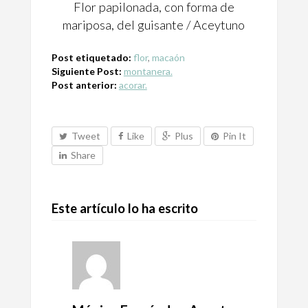
Flor papilonada, con forma de
mariposa, del guisante / Aceytuno
Post etiquetado:
flor
,
macaón
Siguiente Post:
montanera.
Post anterior:
acorar.
Tweet
Like
Plus
Pin It
Share
Este artículo lo ha escrito