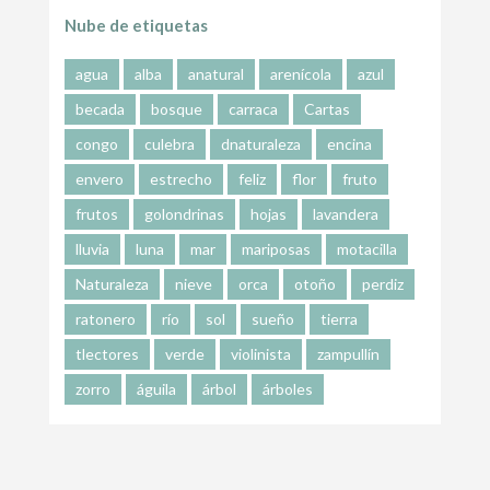
Nube de etiquetas
agua
alba
anatural
arenícola
azul
becada
bosque
carraca
Cartas
congo
culebra
dnaturaleza
encina
envero
estrecho
feliz
flor
fruto
frutos
golondrinas
hojas
lavandera
lluvia
luna
mar
mariposas
motacilla
Naturaleza
nieve
orca
otoño
perdiz
ratonero
río
sol
sueño
tierra
tlectores
verde
violinista
zampullín
zorro
águila
árbol
árboles