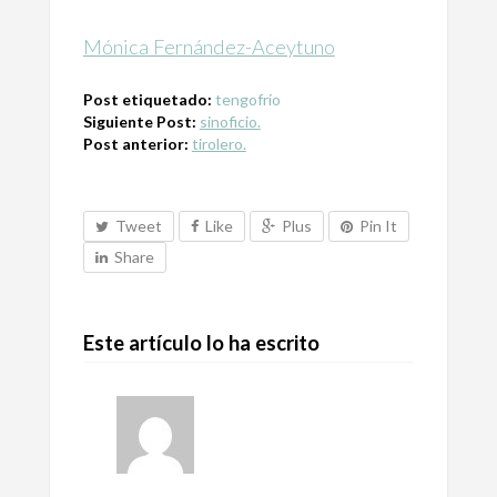
Mónica Fernández-Aceytuno
Post etiquetado:
tengofrío
Siguiente Post:
sinoficio.
Post anterior:
tirolero.
Tweet
Like
Plus
Pin It
Share
Este artículo lo ha escrito