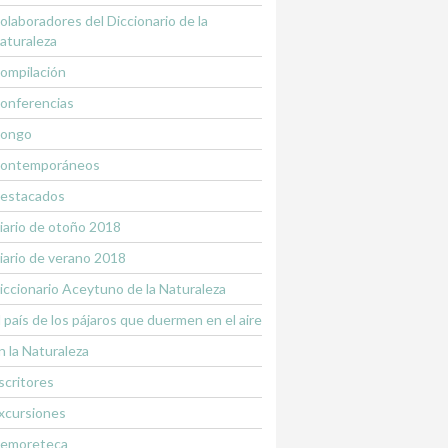
olaboradores del Diccionario de la
aturaleza
ompilación
onferencias
ongo
ontemporáneos
estacados
iario de otoño 2018
iario de verano 2018
iccionario Aceytuno de la Naturaleza
l país de los pájaros que duermen en el aire
n la Naturaleza
scritores
xcursiones
emoreteca