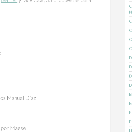
e
twitter
y facebook, 33 propuestas para
C
N
C
C
C
C
z
D
D
D
D
E
los Manuel Díaz
E
E
E
) por Maese
H