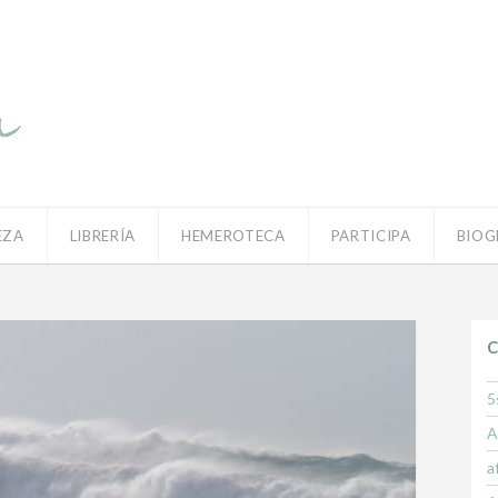
EZA
LIBRERÍA
HEMEROTECA
PARTICIPA
BIOG
C
5
A
a