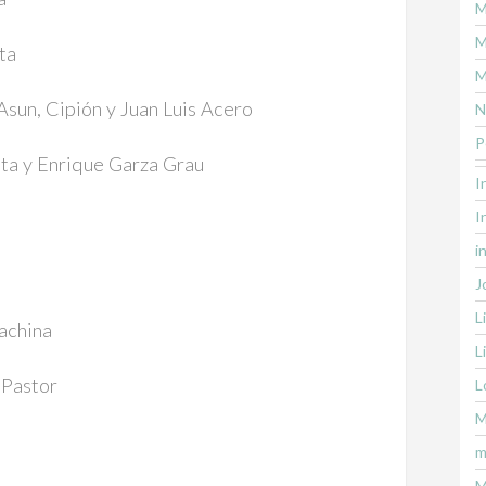
M
M
ta
M
Asun, Cipión y Juan Luis Acero
N
P
ta y Enrique Garza Grau
I
I
i
J
L
achina
L
 Pastor
L
M
m
M