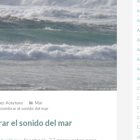
A
A
A
A
A
A
A
A
A
C
C
dez-Aceytuno
Mar
C
nombrar el sonido del mar
C
r el sonido del mar
C
c