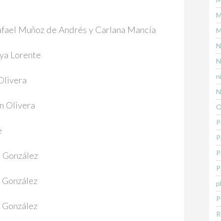
M
afael Muñoz de Andrés y Carlana Mancía
M
N
ya Lorente
N
n
Olivera
N
n Olivera
O
P
e
P
P
 González
P
 González
p
P
 González
R