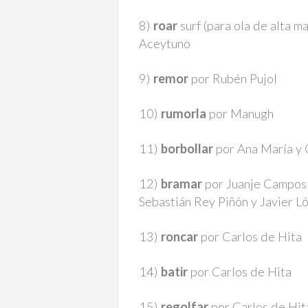
8)
roar
surf (para ola de alta 
Aceytuno
9)
remor
por Rubén Pujol
10)
rumorla
por Manugh
11)
borbollar
por Ana María y 
12)
bramar
por Juanje Campos 
Sebastián Rey Piñón y Javier 
13)
roncar
por Carlos de Hita
14)
batir
por Carlos de Hita
15)
regolfar
por Carlos de Hit