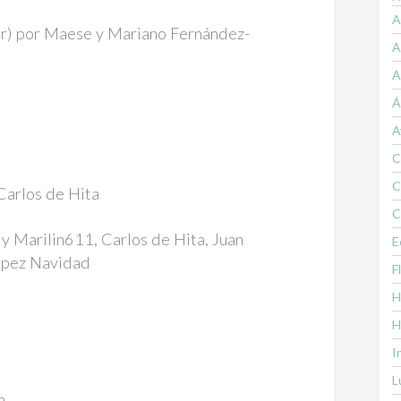
A
mar) por Maese y Mariano Fernández-
A
A
Á
A
C
C
Carlos de Hita
C
y Marilin611, Carlos de Hita, Juan
E
López Navidad
F
H
H
I
L
a