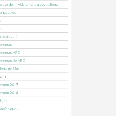
elato de mi vida en una aldea gallega
enacuajos
a
ío
in categoría
erceras
erceras ABC
erceras de ABC
ierra de Mar
witter
erano 2017
erano 2018
iajes
Sabías que…