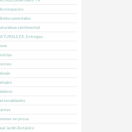
icroespacios
inidocumentales
aturaleza sentimental
ATURALEZA. Entregas.
ieve
oticias
esteo
aisaje
aisajes
alabras
ersonalidades
lantas
oemas en prosa
eal Jardín Botánico