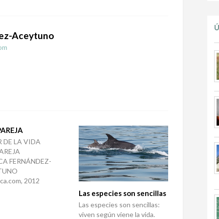
Ú
ez-Aceytuno
om
PAREJA
 DE LA VIDA
AREJA
CA FERNÁNDEZ-
TUNO
ica.com, 2012
Las especies son sencillas
Las especies son sencillas:
viven según viene la vida.