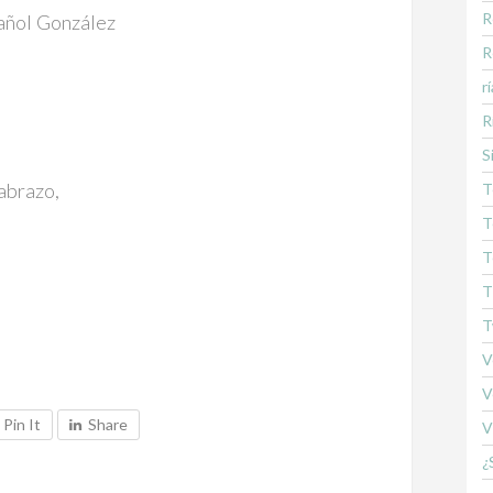
R
añol González
R
rí
R
S
 abrazo,
T
T
T
T
T
V
V
Pin It
Share
V
¿