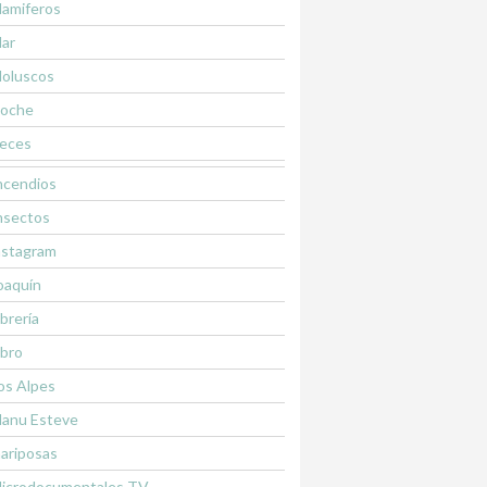
amiferos
ar
oluscos
oche
eces
ncendios
nsectos
nstagram
oaquín
ibrería
ibro
os Alpes
anu Esteve
ariposas
icrodocumentales TV