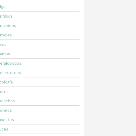
lgas
nfibios
racnidos
rboles
ves
ampo
efalopodos
elentereos
cología
lores
elechos
ongos
nsectos
uces