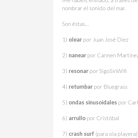
Me habéis enviado, a través d
nombrar el sonido del mar.
Son éstas…
1)
olear
por Juan José Díez
2)
nanear
por Carmen Martíne
3)
resonar
por SigoSinWifi
4)
retumbar
por Bluegrass
5)
ondas sinusoidales
por Car
6)
arrullo
por Cristóbal
7)
crash surf
(para ola playera