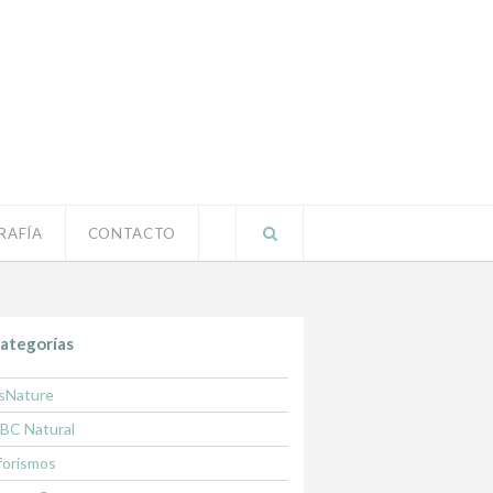
RAFÍA
CONTACTO
ategorías
sNature
BC Natural
forismos