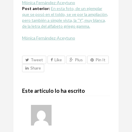
Mónica Fernández-Aceytuno
Post anterior:
En esta foto, de un ejemplar
que se posó en el toldo, se ve por la ampliación,
pero también a simple vista, la “Y”, muy blanca,
de la letra del alfabeto griego gamma.
Mónica Fernández-Aceytuno
Tweet
Like
Plus
Pin It
Share
Este artículo lo ha escrito