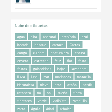
Nube de etiquetas
agua
alba
anatural
arenícola
azul
becada
bosque
carraca
Cartas
congo
culebra
dnaturaleza
encina
envero
estrecho
feliz
flor
fruto
frutos
golondrinas
hojas
lavandera
lluvia
luna
mar
mariposas
motacilla
Naturaleza
nieve
orca
otoño
perdiz
ratonero
río
sol
sueño
tierra
tlectores
verde
violinista
zampullín
zorro
águila
árbol
árboles