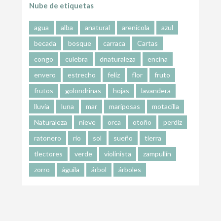
Nube de etiquetas
agua
alba
anatural
arenícola
azul
becada
bosque
carraca
Cartas
congo
culebra
dnaturaleza
encina
envero
estrecho
feliz
flor
fruto
frutos
golondrinas
hojas
lavandera
lluvia
luna
mar
mariposas
motacilla
Naturaleza
nieve
orca
otoño
perdiz
ratonero
río
sol
sueño
tierra
tlectores
verde
violinista
zampullín
zorro
águila
árbol
árboles