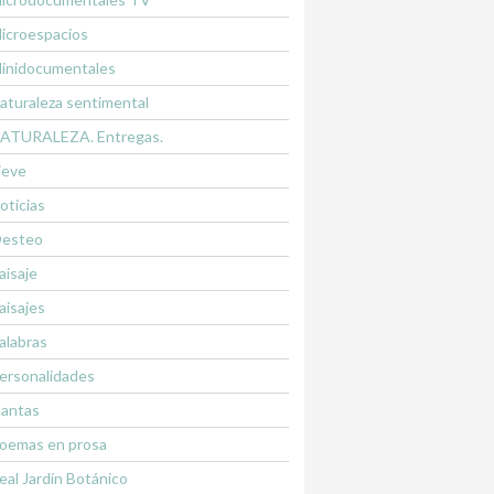
icroespacios
inidocumentales
aturaleza sentimental
ATURALEZA. Entregas.
ieve
oticias
esteo
aisaje
aisajes
alabras
ersonalidades
lantas
oemas en prosa
eal Jardín Botánico