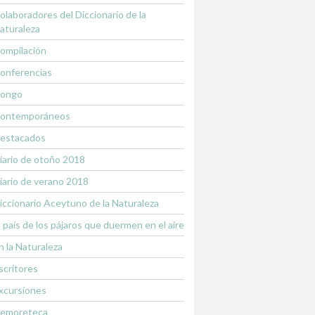
olaboradores del Diccionario de la
aturaleza
ompilación
onferencias
ongo
ontemporáneos
estacados
iario de otoño 2018
iario de verano 2018
iccionario Aceytuno de la Naturaleza
l país de los pájaros que duermen en el aire
n la Naturaleza
scritores
xcursiones
emoreteca