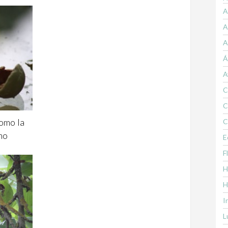
A
A
A
Á
A
C
C
como la
C
no
E
F
H
H
I
L