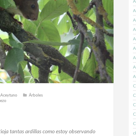
A
A
A
A
A
A
A
A
A
C
-Aceytuno
Árboles
C
rezo
C
C
C
ioja tantas ardillas como estoy observando
c