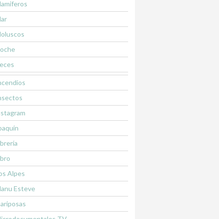
amiferos
ar
oluscos
oche
eces
ncendios
nsectos
nstagram
oaquín
ibrería
ibro
os Alpes
anu Esteve
ariposas
icrodocumentales TV