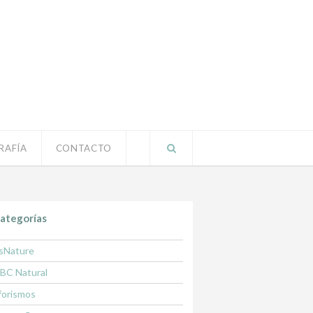
RAFÍA
CONTACTO
ategorías
sNature
BC Natural
forismos