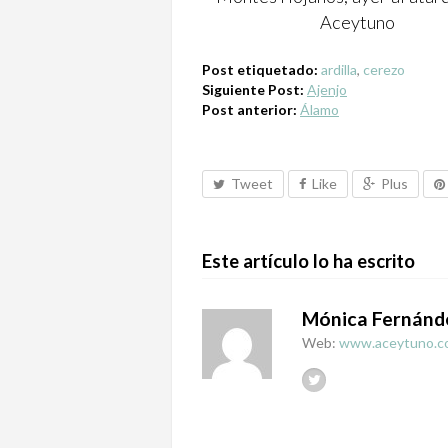
Aceytuno
Post etiquetado:
ardilla
,
cerezo
Siguiente Post:
Ajenjo
Post anterior:
Álamo
Tweet
Like
Plus
Este artículo lo ha escrito
Mónica Fernánd
Web:
www.aceytuno.c