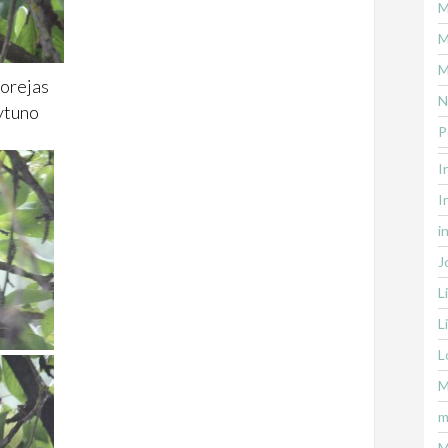
M
M
M
 orejas
N
ytuno
P
I
I
i
J
L
L
L
M
m
M