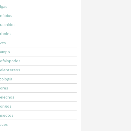
lgas
nfibios
racnidos
rboles
ves
ampo
efalopodos
elentereos
cología
lores
elechos
ongos
nsectos
uces