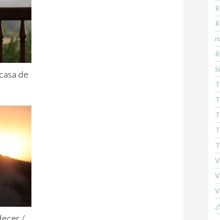
R
R
rí
R
S
 casa de
T
T
T
T
T
V
V
V
¿
decer /