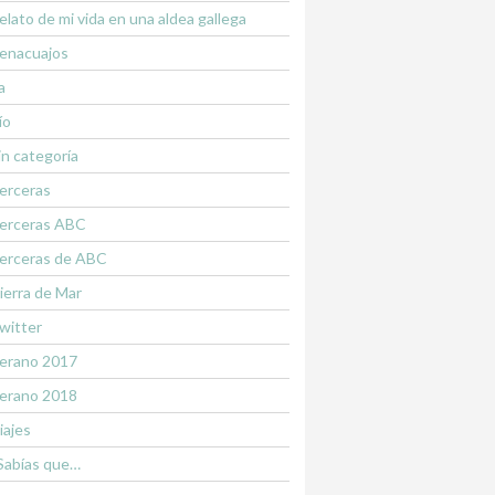
elato de mi vida en una aldea gallega
enacuajos
a
ío
in categoría
erceras
erceras ABC
erceras de ABC
ierra de Mar
witter
erano 2017
erano 2018
iajes
Sabías que…