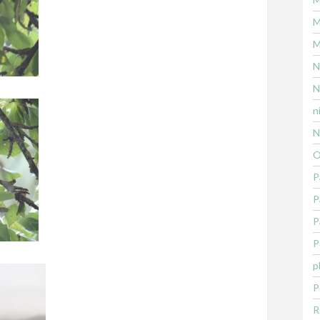
M
M
N
N
n
N
O
P
P
P
P
p
P
R