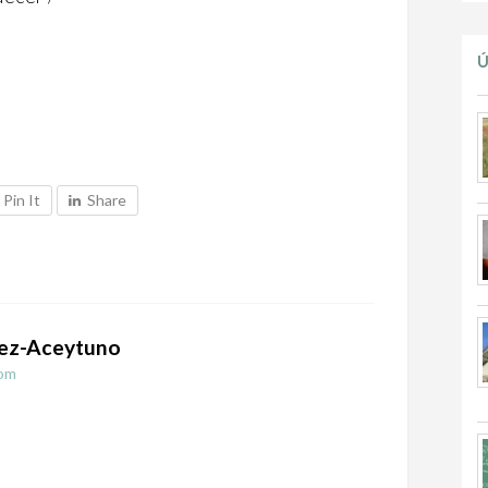
Ú
Pin It
Share
ez-Aceytuno
om