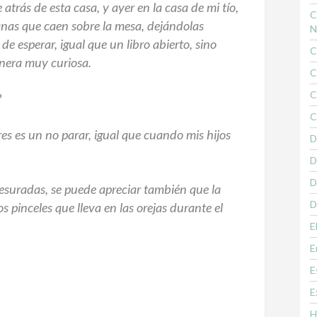
e atrás de esta casa, y ayer en la casa de mi tío,
C
lanas que caen sobre la mesa, dejándolas
N
de esperar, igual que un libro abierto, sino
C
nera muy curiosa.
C
C
?
C
es es un no parar, igual que cuando mis hijos
D
D
D
esuradas, se puede apreciar también que la
D
sos pinceles que lleva en las orejas durante el
E
E
E
E
H