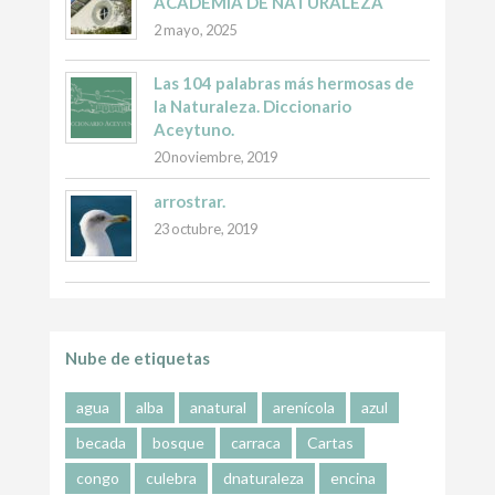
ACADEMIA DE NATURALEZA
2 mayo, 2025
Las 104 palabras más hermosas de
la Naturaleza. Diccionario
Aceytuno.
20 noviembre, 2019
arrostrar.
23 octubre, 2019
Nube de etiquetas
agua
alba
anatural
arenícola
azul
becada
bosque
carraca
Cartas
congo
culebra
dnaturaleza
encina