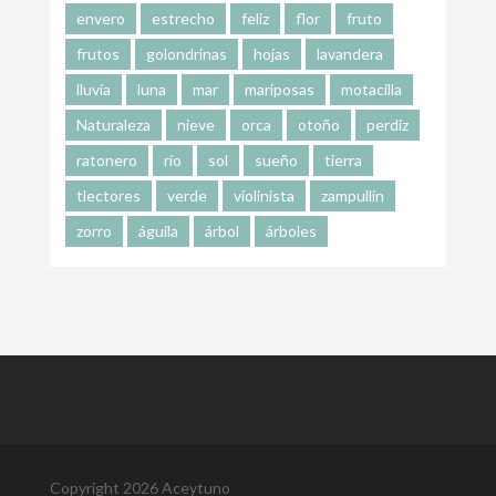
envero
estrecho
feliz
flor
fruto
frutos
golondrinas
hojas
lavandera
lluvia
luna
mar
mariposas
motacilla
Naturaleza
nieve
orca
otoño
perdiz
ratonero
río
sol
sueño
tierra
tlectores
verde
violinista
zampullín
zorro
águila
árbol
árboles
Copyright 2026 Aceytuno