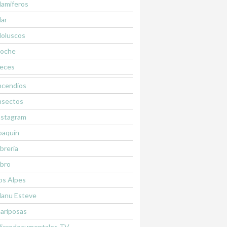
amiferos
ar
oluscos
oche
eces
ncendios
nsectos
nstagram
oaquín
ibrería
ibro
os Alpes
anu Esteve
ariposas
icrodocumentales TV