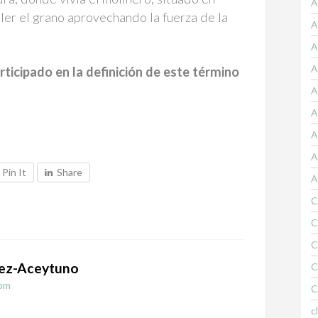
A
ler el grano aprovechando la fuerza de la
A
A
A
ticipado en la definición de este término
A
A
A
A
Pin It
Share
A
C
C
C
ez-Aceytuno
C
om
C
c