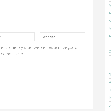
A
A
A
Á
A
C
lectrónico y sitio web en este navegador
C
n comentario.
C
E
F
H
H
I
L