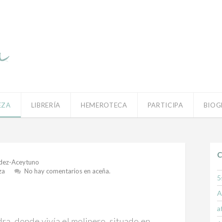
EZA
LIBRERÍA
HEMEROTECA
PARTICIPA
BIOG
C
dez-Aceytuno
za
No hay comentarios
en aceña.
5
A
a
ra, donde vivía el molinero, situado en