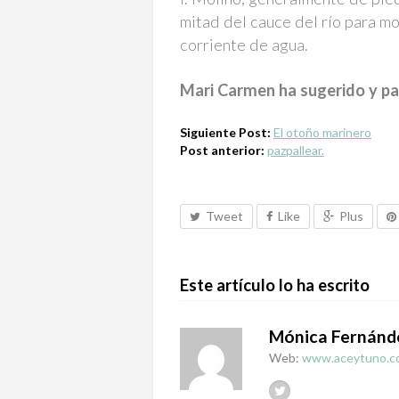
mitad del cauce del río para mo
corriente de agua.
Mari Carmen ha sugerido y par
Siguiente Post:
El otoño marinero
Post anterior:
pazpallear.
Tweet
Like
Plus
Este artículo lo ha escrito
Mónica Fernánd
Web:
www.aceytuno.c