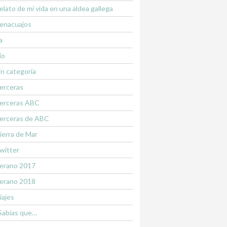
elato de mi vida en una aldea gallega
enacuajos
a
ío
in categoría
erceras
erceras ABC
erceras de ABC
ierra de Mar
witter
erano 2017
erano 2018
iajes
Sabías que…