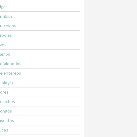
lgas
nfibios
racnidos
rboles
ves
ampo
efalopodos
elentereos
cología
lores
elechos
ongos
nsectos
uces