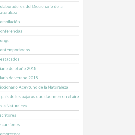
olaboradores del Diccionario de la
aturaleza
ompilación
onferencias
ongo
ontemporáneos
estacados
iario de otoño 2018
iario de verano 2018
iccionario Aceytuno de la Naturaleza
l país de los pájaros que duermen en el aire
n la Naturaleza
scritores
xcursiones
emoreteca