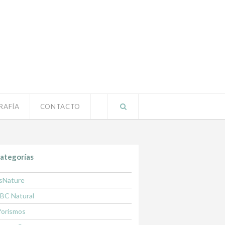
RAFÍA
CONTACTO
ategorías
sNature
BC Natural
forismos