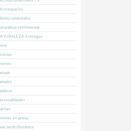
icroespacios
inidocumentales
aturaleza sentimental
ATURALEZA. Entregas.
ieve
oticias
esteo
aisaje
aisajes
alabras
ersonalidades
lantas
oemas en prosa
eal Jardín Botánico