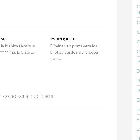
C
N
C
C
ear.
espergurar
C
 la bisbita (Anthus
Eliminar en primavera los
C
***** “Es la bisbita
brotes verdes de la cepa
que…
D
D
D
D
nico no será publicada.
E
E
E
E
H