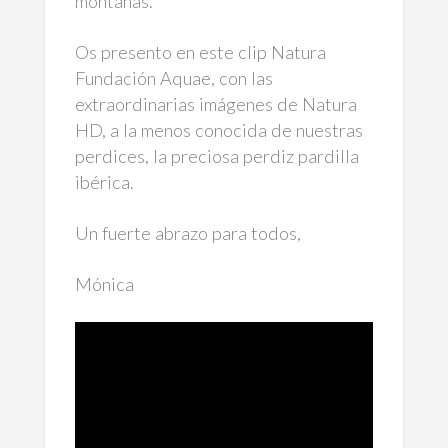
montañas.
Os presento en este clip Natura
Fundación Aquae, con las
extraordinarias imágenes de Natura
HD, a la menos conocida de nuestras
perdices, la preciosa perdiz pardilla
ibérica.
Un fuerte abrazo para todos,
Mónica