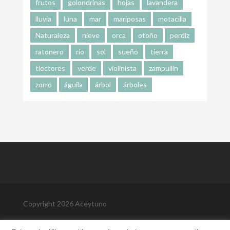
frutos
golondrinas
hojas
lavandera
lluvia
luna
mar
mariposas
motacilla
Naturaleza
nieve
orca
otoño
perdiz
ratonero
río
sol
sueño
tierra
tlectores
verde
violinista
zampullín
zorro
águila
árbol
árboles
Copyright 2026 Aceytuno
Política de Privacidad