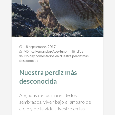
18 septiembre, 2017
Mónica Fernández-Aceytuno
clips
No hay comentarios
en Nuestra perdiz más
desconocida
Nuestra perdiz más
desconocida
Alejadas de los mares de los
sembrados, viven bajo el amparo del
cielo y de la vida silvestre en las