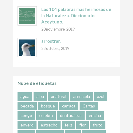
Las 104 palabras más hermosas de
la Naturaleza. Diccionario
Aceytuno.
20 noviembre, 2019
arrostrar.
23 octubre, 2019
Nube de etiquetas
agua
alba
anatural
arenícola
azul
becada
bosque
carraca
Cartas
congo
culebra
dnaturaleza
encina
envero
estrecho
feliz
flor
fruto