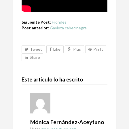
Siguiente Post:
Frondes
Post anterior:
Gaviota cabecinegra
Tweet
Like
Plus
Pin It
Share
Este artículo lo ha escrito
Mónica Fernández-Aceytuno
Web:
www.aceytuno.com