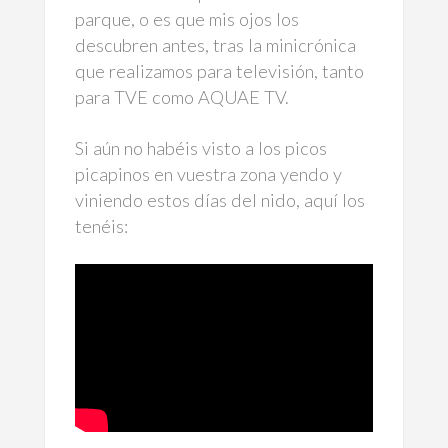
parque, o es que mis ojos los
descubren antes, tras la minicrónica
que realizamos para televisión, tanto
para TVE como AQUAE TV.
Si aún no habéis visto a los picos
picapinos en vuestra zona yendo y
viniendo estos días del nido, aquí los
tenéis: