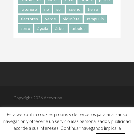
ratonero
río
sol
sueño
tierra
tlectores
verde
violinista
zampullín
zorro
águila
árbol
árboles
Copyright 2026 Aceytuno
Política de Privacidad
Esta web utiliza cookies propias y de terceros para analizar su
Política de Cookies
navegación y ofrecerle un servicio más personalizado y publicidad
Aviso Legal
Contacto
acorde a sus intereses. Continuar navegando implica la
Biografía