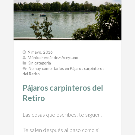
9 mayo, 2016
Mónica Fernández-Aceytuno
Sin categoría
No hay comentarios
en Pájaros carpinteros
del Retiro
Pájaros carpinteros del
Retiro
Las cosas que escribes, te siguen.
Te salen después al paso como si