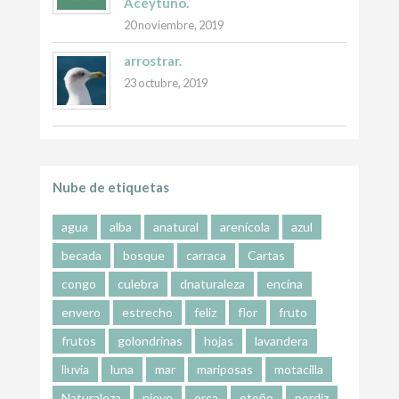
Aceytuno.
20 noviembre, 2019
arrostrar.
23 octubre, 2019
Nube de etiquetas
agua
alba
anatural
arenícola
azul
becada
bosque
carraca
Cartas
congo
culebra
dnaturaleza
encina
envero
estrecho
feliz
flor
fruto
frutos
golondrinas
hojas
lavandera
lluvia
luna
mar
mariposas
motacilla
Naturaleza
nieve
orca
otoño
perdiz