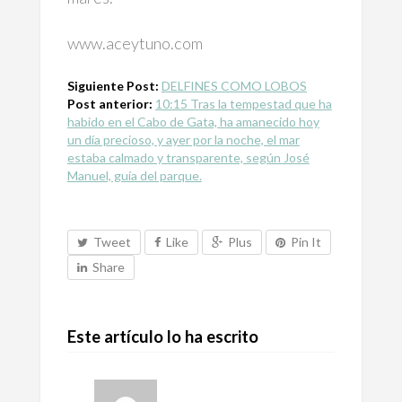
www.aceytuno.com
Siguiente Post:
DELFINES COMO LOBOS
Post anterior:
10:15 Tras la tempestad que ha
habido en el Cabo de Gata, ha amanecido hoy
un día precioso, y ayer por la noche, el mar
estaba calmado y transparente, según José
Manuel, guía del parque.
Tweet
Like
Plus
Pin It
Share
Este artículo lo ha escrito