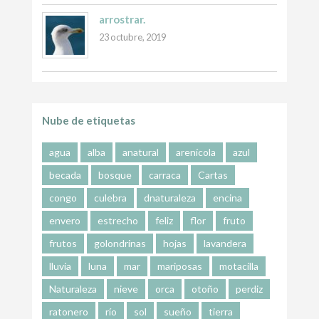
arrostrar.
23 octubre, 2019
Nube de etiquetas
agua
alba
anatural
arenícola
azul
becada
bosque
carraca
Cartas
congo
culebra
dnaturaleza
encina
envero
estrecho
feliz
flor
fruto
frutos
golondrinas
hojas
lavandera
lluvia
luna
mar
mariposas
motacilla
Naturaleza
nieve
orca
otoño
perdiz
ratonero
río
sol
sueño
tierra