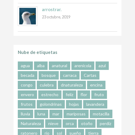
arrostrar.
23 octubre, 2019
Nube de etiquetas
agua
alba
anatural
arenícola
azul
becada
bosque
carraca
Cartas
congo
culebra
dnaturaleza
encina
envero
estrecho
feliz
flor
fruto
frutos
golondrinas
hojas
lavandera
lluvia
luna
mar
mariposas
motacilla
Naturaleza
nieve
orca
otoño
perdiz
ratonero
río
sol
sueño
tierra