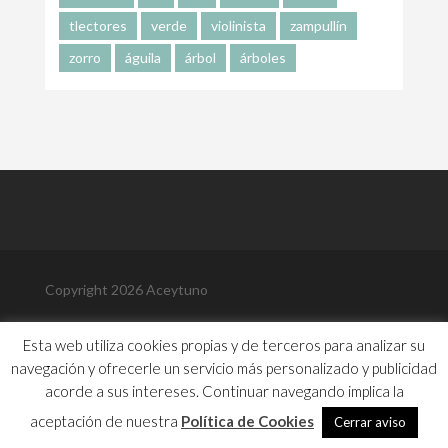
tlectores
verde
violinista
zampullín
zorro
águila
árbol
árboles
Copyright 2026 Aceytuno
Política de Privacidad
Esta web utiliza cookies propias y de terceros para analizar su
Política de Cookies
navegación y ofrecerle un servicio más personalizado y publicidad
Aviso Legal
Contacto
acorde a sus intereses. Continuar navegando implica la
Biografía
aceptación de nuestra
Política de Cookies
Cerrar aviso