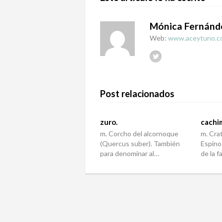
Mónica Fernánd
Web:
www.aceytuno.c
Post relacionados
zuro.
cachi
m. Corcho del alcornoque
m. Cra
(Quercus suber). También
Espino
para denominar al…
de la f