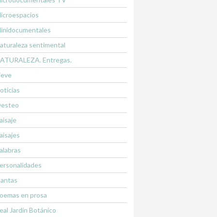
icroespacios
inidocumentales
aturaleza sentimental
ATURALEZA. Entregas.
ieve
oticias
esteo
aisaje
aisajes
alabras
ersonalidades
lantas
oemas en prosa
eal Jardín Botánico