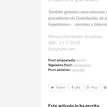
También grandes como arbustos so
procedentes de Groenlandia, de p
hyperboreus
– , enormes y blancos
Mónica Fernández-Aceytuno
ABC, 11-1-2014
Aceytuno.com
Post etiquetado:
gavión
Siguiente Post:
martinenca.
Post anterior:
coronilla.
Tweet
Like
Plus
Este artículo lo ha escrito