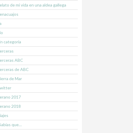
elato de mi vida en una aldea gallega
enacuajos
a
ío
in categoría
erceras
erceras ABC
erceras de ABC
ierra de Mar
witter
erano 2017
erano 2018
iajes
Sabías que…