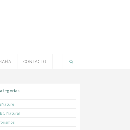
RAFÍA
CONTACTO
ategorías
sNature
BC Natural
forismos