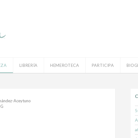
EZA
LIBRERÍA
HEMEROTECA
PARTICIPA
BIOG
C
nández-Aceytuno
,
G
5
A
a