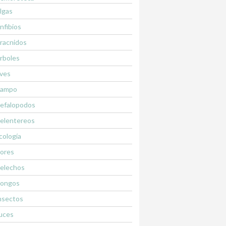
lgas
nfibios
racnidos
rboles
ves
ampo
efalopodos
elentereos
cología
lores
elechos
ongos
nsectos
uces