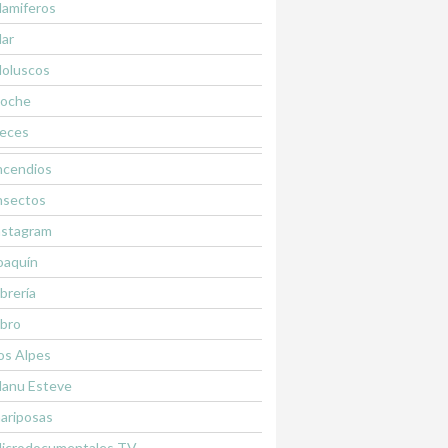
amiferos
ar
oluscos
oche
eces
ncendios
nsectos
nstagram
oaquín
ibrería
ibro
os Alpes
anu Esteve
ariposas
icrodocumentales TV