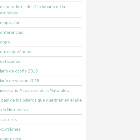
olaboradores del Diccionario de la
aturaleza
ompilación
onferencias
ongo
ontemporáneos
estacados
iario de otoño 2018
iario de verano 2018
iccionario Aceytuno de la Naturaleza
l país de los pájaros que duermen en el aire
n la Naturaleza
scritores
xcursiones
emoreteca