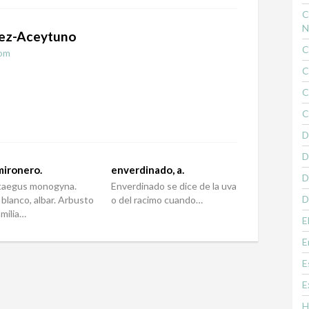
C
N
ez-Aceytuno
C
om
C
C
C
D
D
mironero.
enverdinado, a.
D
taegus monogyna.
Enverdinado se dice de la uva
D
 blanco, albar. Arbusto
o del racimo cuando…
amilia…
E
E
E
E
H