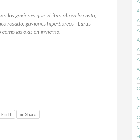
A
A
n los gaviones que visitan ahora la costa,
A
ico rosado, gaviones hiperbóreos –
Larus
A
 como las olas en invierno.
A
A
A
A
A
C
C
C
Pin It
Share
C
C
c