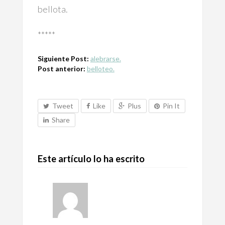
bellota.
*****
Siguiente Post:
alebrarse.
Post anterior:
belloteo.
Tweet
Like
Plus
Pin It
Share
Este artículo lo ha escrito