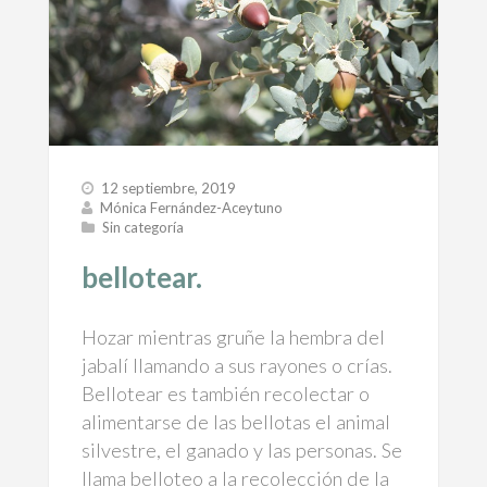
12 septiembre, 2019
Mónica Fernández-Aceytuno
Sin categoría
bellotear.
Hozar mientras gruñe la hembra del
jabalí llamando a sus rayones o crías.
Bellotear es también recolectar o
alimentarse de las bellotas el animal
silvestre, el ganado y las personas. Se
llama belloteo a la recolección de la