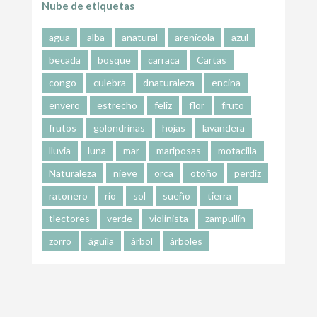
Nube de etiquetas
agua
alba
anatural
arenícola
azul
becada
bosque
carraca
Cartas
congo
culebra
dnaturaleza
encina
envero
estrecho
feliz
flor
fruto
frutos
golondrinas
hojas
lavandera
lluvia
luna
mar
mariposas
motacilla
Naturaleza
nieve
orca
otoño
perdiz
ratonero
río
sol
sueño
tierra
tlectores
verde
violinista
zampullín
zorro
águila
árbol
árboles