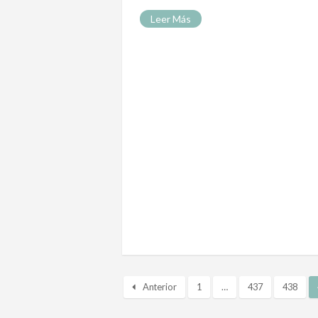
Leer Más
Anterior
1
…
437
438