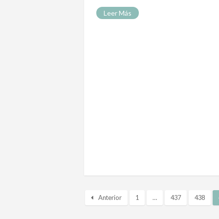
Leer Más
Anterior
1
…
437
438