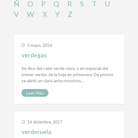
Ñ
O
P
Q
R
S
T
U
V
W
X
Y
Z
2 mayo, 2016
verdegay.
Se dice del color verde claro, y en especial del
primer verdor de la hoja en primavera. De pronto
se abrió un claro ante nosotros…
Leer Más
14 diciembre, 2017
verderuela.