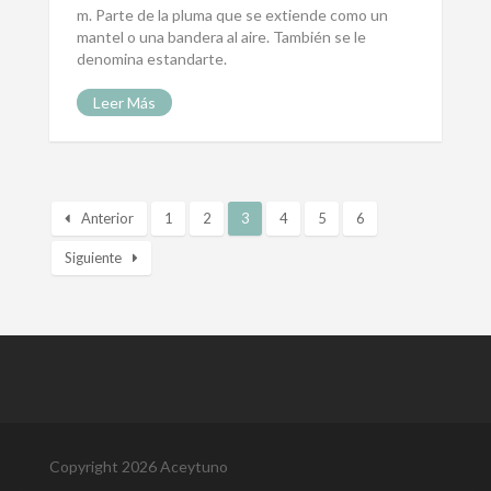
m. Parte de la pluma que se extiende como un
mantel o una bandera al aire. También se le
denomina estandarte.
Leer Más
Anterior
1
2
3
4
5
6
Siguiente
Copyright 2026 Aceytuno