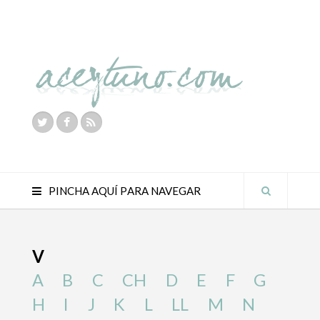
PINCHA AQUÍ PARA NAVEGAR
V
A
B
C
CH
D
E
F
G
H
I
J
K
L
LL
M
N