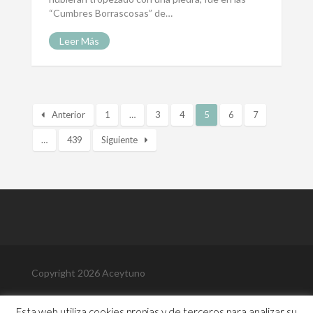
“Cumbres Borrascosas” de…
Leer Más
Anterior
1
…
3
4
5
6
7
…
439
Siguiente
Copyright 2026 Aceytuno
Política de Privacidad
Esta web utiliza cookies propias y de terceros para analizar su