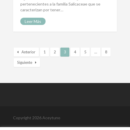
pertenecientes a la familia Salicaceae que se
caracterizan por tener…
Leer Más
Anterior
1
2
3
4
5
…
8
Siguiente
Copyright 2026 Aceytuno
Política de Privacidad