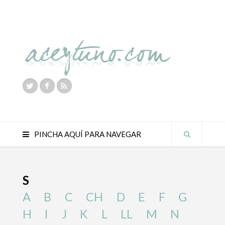
PINCHA AQUÍ PARA NAVEGAR
S
A
B
C
CH
D
E
F
G
H
I
J
K
L
LL
M
N