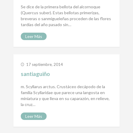
Se dice de la primera bellota del alcornoque
(Quercus suber). Estas bellotas primerizas,
breveras o sanmigueleñas proceden de las flores
tardías del año pasado sin…
Leer Más
17 septiembre, 2014
santiaguiño
m. Scyllarus arctus. Crustáceo decápodo de la
familia Scyllaridae que parece una langosta en
miniatura y que lleva en su caparazón, en relieve,
la cruz…
Leer Más