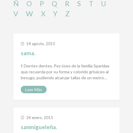
Ñ
O
P
Q
R
S
T
U
V
W
X
Y
Z
14 agosto, 2015
sama.
f. Dentex dentex. Pez óseo de la familia Sparidae
que recuerda por su forma y colorido grisáceo al
besugo, pudiendo alcanzar tallas de un metro…
Leer Más
24 enero, 2015
sanmigueleña.