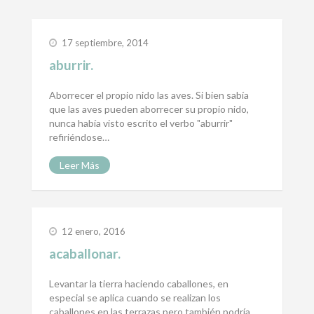
17 septiembre, 2014
aburrir.
Aborrecer el propio nido las aves. Si bien sabía
que las aves pueden aborrecer su propio nido,
nunca había visto escrito el verbo "aburrir"
refiriéndose…
Leer Más
12 enero, 2016
acaballonar.
Levantar la tierra haciendo caballones, en
especial se aplica cuando se realizan los
caballones en las terrazas pero también podría