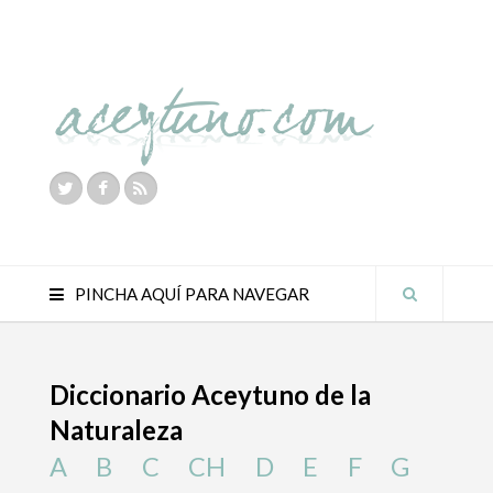
PINCHA AQUÍ PARA NAVEGAR
Diccionario Aceytuno de la
Naturaleza
A
B
C
CH
D
E
F
G