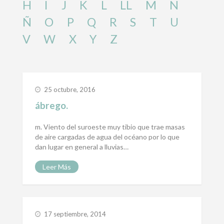
H
I
J
K
L
LL
M
N
Ñ
O
P
Q
R
S
T
U
V
W
X
Y
Z
25 octubre, 2016
ábrego.
m. Viento del suroeste muy tibio que trae masas
de aire cargadas de agua del océano por lo que
dan lugar en general a lluvias…
Leer Más
17 septiembre, 2014