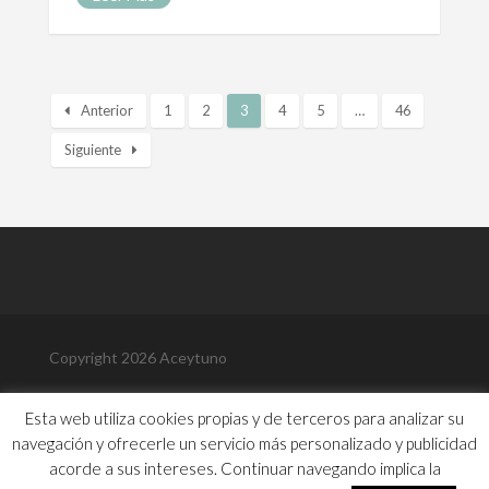
Anterior
1
2
3
4
5
…
46
Siguiente
Copyright 2026 Aceytuno
Política de Privacidad
Esta web utiliza cookies propias y de terceros para analizar su
Política de Cookies
navegación y ofrecerle un servicio más personalizado y publicidad
Aviso Legal
Contacto
acorde a sus intereses. Continuar navegando implica la
Biografía