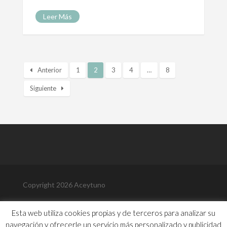
Leer Más
Anterior
1
2
3
4
…
8
Siguiente
Copyright 2026 Aceytuno
Política de Privacidad
Esta web utiliza cookies propias y de terceros para analizar su
Política de Cookies
navegación y ofrecerle un servicio más personalizado y publicidad
Aviso Legal