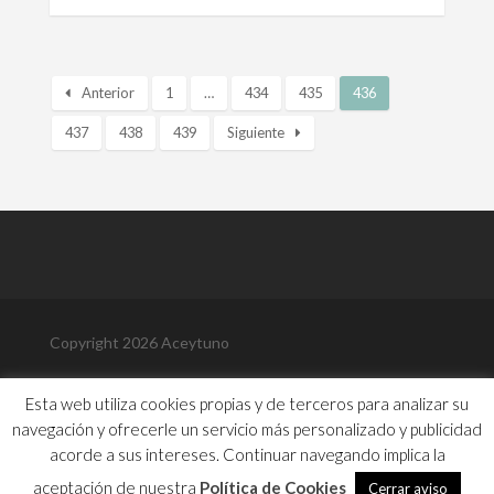
Anterior
1
…
434
435
436
437
438
439
Siguiente
Copyright 2026 Aceytuno
Política de Privacidad
Esta web utiliza cookies propias y de terceros para analizar su
Política de Cookies
navegación y ofrecerle un servicio más personalizado y publicidad
Aviso Legal
Contacto
acorde a sus intereses. Continuar navegando implica la
Biografía
aceptación de nuestra
Política de Cookies
Cerrar aviso